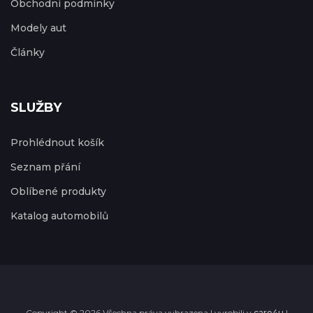
Obchodní podmínky
Modely aut
Články
SLUŽBY
Prohlédnout košík
Seznam přání
Oblíbené produkty
Katalog automobilů
Copyright © 2026 Všechna práva vyhrazena | vyrobili v
care4u
|