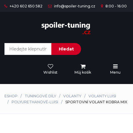
+420 602 650 582
info@spoiler-tuning.cz
8:00 - 16:00
Hledat
Wishlist
Můj košík
Menu
ESHOP
TUNINGOVÉ DÍLY
VOLANTY
VOLANTY LUISI
POLYURETHANOVÉ-LUISI
SPORTOVNÍ VOLANT KOBRA MIX