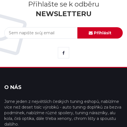
Přihlašte se k odběru
NEWSLETTERU
Přihlásit
O NÁS
Jsme jeden z největších českých tuning eshopů, nabízíme
více než deset tisíc výrobků - auto tuning doplňků za bezva
podmínek, nabízíme různé spoilery, tuning nárazníky, alu
kola, čirá optika, dále třeba xenony, chrom lišty a spoustu
dalšího.