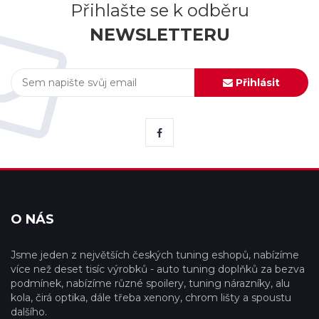
Přihlašte se k odběru
NEWSLETTERU
Přihlásit
O NÁS
Jsme jeden z největších českých tuning eshopů, nabízíme
více než deset tisíc výrobků - auto tuning doplňků za bezva
podmínek, nabízíme různé spoilery, tuning nárazníky, alu
kola, čirá optika, dále třeba xenony, chrom lišty a spoustu
dalšího.