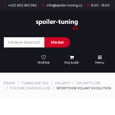
+420 602 650 582
info@spoiler-tuning.cz
8:00 - 16:00
Hledat
Wishlist
Můj košík
Menu
ESHOP
TUNINGOVÉ DÍLY
VOLANTY
VOLANTY LUISI
POLYURETHANOVÉ-LUISI
SPORTOVNÍ VOLANT EVOLUTION