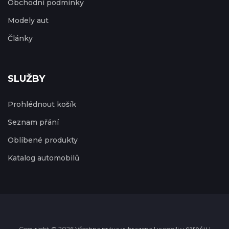
Obchodní podmínky
Modely aut
Články
SLUŽBY
Prohlédnout košík
Seznam přání
Oblíbené produkty
Katalog automobilů
Copyright © 2026 Všechna práva vyhrazena | vyrobili v
care4u
|