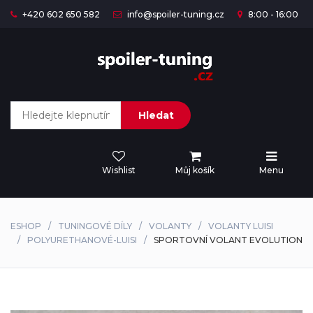
+420 602 650 582
info@spoiler-tuning.cz
8:00 - 16:00
Hledat
Wishlist
Můj košík
Menu
ESHOP
TUNINGOVÉ DÍLY
VOLANTY
VOLANTY LUISI
POLYURETHANOVÉ-LUISI
SPORTOVNÍ VOLANT EVOLUTION