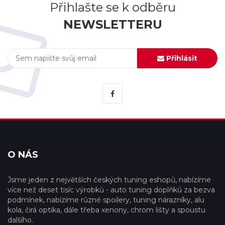
Přihlašte se k odběru
NEWSLETTERU
Přihlásit
O NÁS
Jsme jeden z největších českých tuning eshopů, nabízíme
více než deset tisíc výrobků - auto tuning doplňků za bezva
podmínek, nabízíme různé spoilery, tuning nárazníky, alu
kola, čirá optika, dále třeba xenony, chrom lišty a spoustu
dalšího.