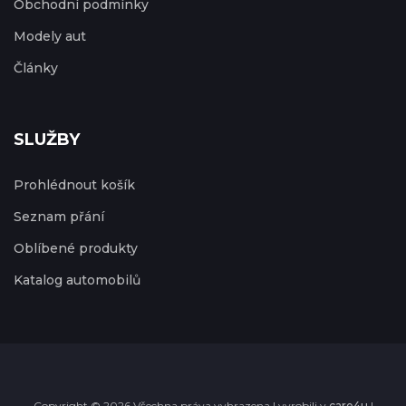
Obchodní podmínky
Modely aut
Články
SLUŽBY
Prohlédnout košík
Seznam přání
Oblíbené produkty
Katalog automobilů
Copyright © 2026 Všechna práva vyhrazena | vyrobili v
care4u
|