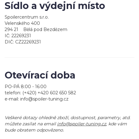
Sídlo a výdejní místo
Spoilercentrum s.r.o.
Velenského 400
294 21 Bělá pod Bezdězem
IČ: 22269231
DIČ: CZ22269231
Otevírací doba
PO-PÁ 8:00 - 16:00
telefon: (+420) +420 602 650 582
e-mail: inf
o@spoiler-tuning.cz
Veškeré dotazy ohledně zboží, dostupnost, parametry, atd.
můžete zasílat na email
inf
o@spoiler-tuning.cz
, kde vám
bude obratem odpovězeno.