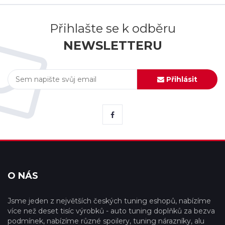
Přihlašte se k odběru
NEWSLETTERU
Přihlásit
O NÁS
Jsme jeden z největších českých tuning eshopů, nabízíme
více než deset tisíc výrobků - auto tuning doplňků za bezva
podmínek, nabízíme různé spoilery, tuning nárazníky, alu