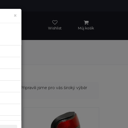
×
Wishlist
Můj košík
ro Škodu. Připravili jsme pro vás široký výběr
ašeho vozu.