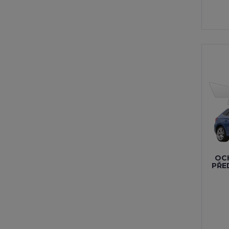
OCH
PŘE