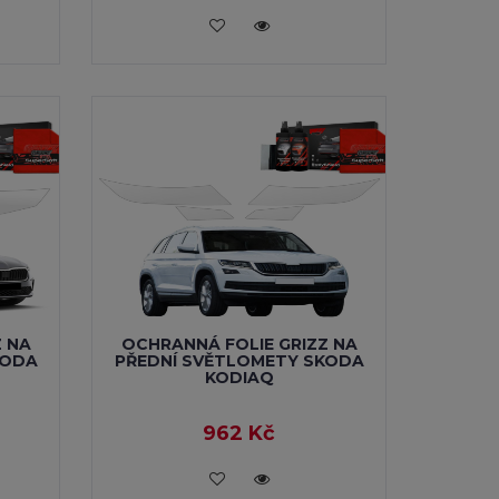
VLOŽIT DO KOŠÍKU
Z NA
OCHRANNÁ FOLIE GRIZZ NA
KODA
PŘEDNÍ SVĚTLOMETY SKODA
KODIAQ
962 Kč
VLOŽIT DO KOŠÍKU