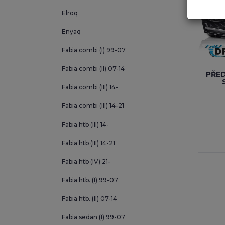
Fabia s
Elroq
Felicia
Enyaq
Kamiq
Fabia combi (I) 99-07
(
Fabia combi (II) 07-14
Kodiaq
(
PŘED
Fabia combi (III) 14-
Kodiaq (
Fabia combi (III) 14-21
Octavia 
Fabia htb (III) 14-
Octavia 
Fabia htb (III) 14-21
Octavia 
Fabia htb (IV) 21-
Octavia
Fabia htb. (I) 99-07
Octavia 
Fabia htb. (II) 07-14
Octavia 
Fabia sedan (I) 99-07