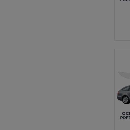
OCH
PŘE