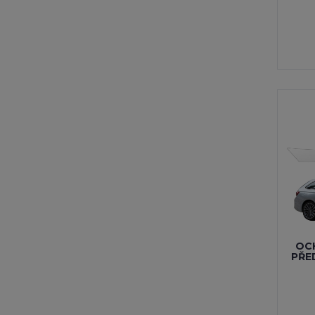
OCH
PŘE