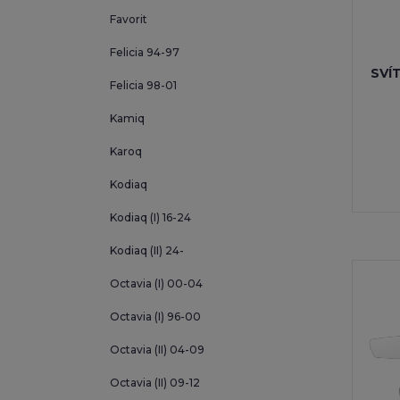
Rapid
Favorit
(1
Felicia 94-97
Scala
(11
SVÍ
Felicia 98-01
Superb (
Kamiq
Superb (
Karoq
Yeti
(217)
Kodiaq
Kodiaq (I) 16-24
Kodiaq (II) 24-
Octavia (I) 00-04
Octavia (I) 96-00
Octavia (II) 04-09
Octavia (II) 09-12