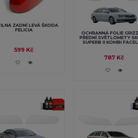
Roomster
30)
(138)
Superb (I) 01-08
2)
(120)
TILNA ZADNÍ LEVÁ ŠKODA
FELICIA
II) 08-15
Superb (III) 15-
(173)
(126)
OCHRANNÁ FOLIE GRIZ
PŘEDNÍ SVĚTLOMETY S
SUPERB II KOMBI FACEL
III) 15-24
Superb (IV) 24-
(57)
(58)
599 Kč
787 Kč
VLOŽIT DO KOŠÍKU
VLOŽIT DO KOŠÍKU