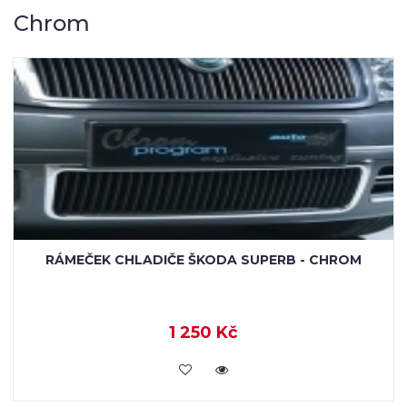
Chrom
RÁMEČEK ZADNÍ RZ ŠKODA SUPERB I/
VOLKSWAGEN PASSAT B5, B5.5 (3B, 3BG) - CHROM
990 Kč
KOUPIT