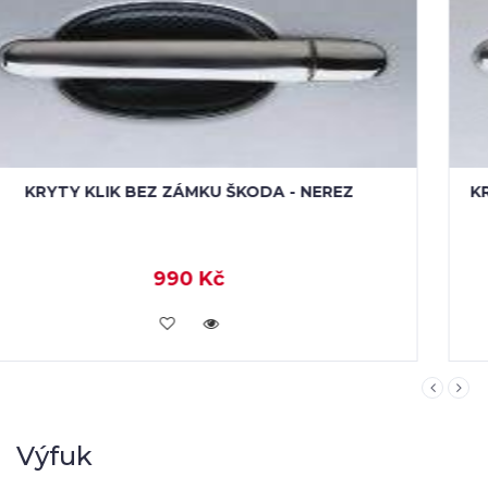
KRYTY KLIK SE DVĚMA ZÁMKY ŠKODA (MALÝ DÍL) -
NEREZ - 4 KS
390 Kč
KOUPIT
Výfuk