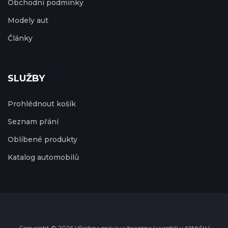
Obchodní podmínky
Modely aut
Články
SLUŽBY
Prohlédnout košík
Seznam přání
Oblíbené produkty
Katalog automobilů
Copyright © 2026 Všechna práva vyhrazena | vyrobili v
care4u
|