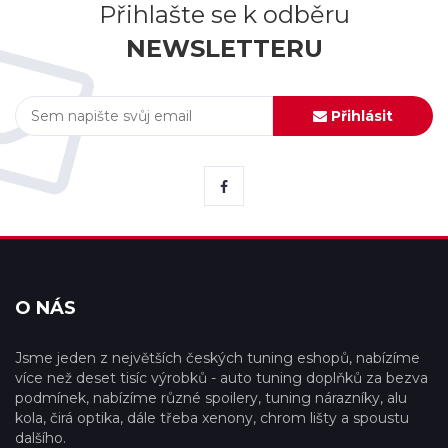
Přihlašte se k odběru
NEWSLETTERU
Přihlásit
O NÁS
Jsme jeden z největších českých tuning eshopů, nabízíme
více než deset tisíc výrobků - auto tuning doplňků za bezva
podmínek, nabízíme různé spoilery, tuning nárazníky, alu
kola, čirá optika, dále třeba xenony, chrom lišty a spoustu
dalšího.