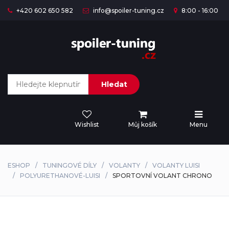
+420 602 650 582
info@spoiler-tuning.cz
8:00 - 16:00
Hledat
Wishlist
Můj košík
Menu
ESHOP
TUNINGOVÉ DÍLY
VOLANTY
VOLANTY LUISI
POLYURETHANOVÉ-LUISI
SPORTOVNÍ VOLANT CHRONO