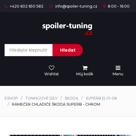
+420 602 650 582
info@spoiler-tuning.cz
8:00 - 16:00
Hledat
Wishlist
Můj košík
Menu
ESHOP
TUNINGOVÉ DÍLY
ŠKODA
SUPERB (I) 01-08
RÁMEČEK CHLADIČE ŠKODA SUPERB - CHROM