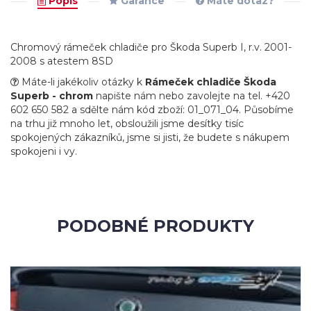
Popis
Garance
Máte dotaz?
Chromový rámeček chladiče pro Škoda Superb I, r.v. 2001-
2008 s atestem 8SD
Máte-li jakékoliv otázky k
Rámeček chladiče Škoda
Superb - chrom
napište nám nebo zavolejte na tel. +420
602 650 582 a sdělte nám kód zboží: 01_071_04. Působíme
na trhu již mnoho let, obsloužili jsme desítky tisíc
spokojených zákazníků, jsme si jisti, že budete s nákupem
spokojeni i vy.
PODOBNÉ PRODUKTY