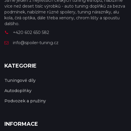
Jsme jeden z největších českých tuning eshopů, nabízíme
více než deset tisíc výrobků - auto tuning doplňků za bezva
podmínek, nabízíme různé spoilery, tuning nárazníky, alu
kola, čirá optika, dále třeba xenony, chrom lišty a spoustu
dalšího.
+420 602 650 582
info@spoiler-tuning.cz
KATEGORIE
Tuningové díly
Autodoplňky
Podvozek a pružiny
INFORMACE