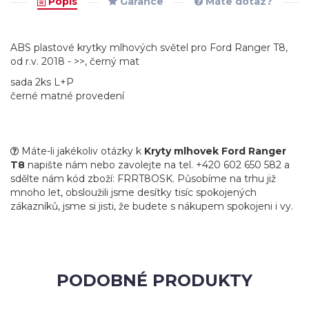
Popis
Garance
Máte dotaz?
ABS plastové krytky mlhových světel pro Ford Ranger T8,
od r.v. 2018 - >>, černý mat
sada 2ks L+P
černé matné provedení
Máte-li jakékoliv otázky k
Kryty mlhovek Ford Ranger
T8
napište nám nebo zavolejte na tel. +420 602 650 582 a
sdělte nám kód zboží: FRRT8OSK. Působíme na trhu již
mnoho let, obsloužili jsme desítky tisíc spokojených
zákazníků, jsme si jisti, že budete s nákupem spokojeni i vy.
PODOBNÉ PRODUKTY