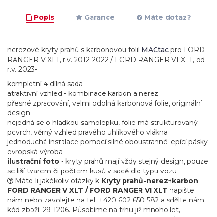
Popis
Garance
Máte dotaz?
nerezové kryty prahů s karbonovou folií
MACtac
pro FORD
RANGER V XLT, r.v. 2012-2022 / FORD RANGER VI XLT, od
r.v. 2023-
kompletní 4 dílná sada
atraktivní vzhled - kombinace karbon a nerez
přesné zpracování, velmi odolná karbonová folie, originální
design
nejedná se o hladkou samolepku, folie má strukturovaný
povrch, věrný vzhled pravého uhlíkového vlákna
jednoduchá instalace pomocí silné oboustranné lepící pásky
evropská výroba
ilustrační foto
- kryty prahů mají vždy stejný design, pouze
se liší tvarem či počtem kusů v sadě dle typu vozu
Máte-li jakékoliv otázky k
Kryty prahů-nerez+karbon
FORD RANGER V XLT / FORD RANGER VI XLT
napište
nám nebo zavolejte na tel. +420 602 650 582 a sdělte nám
kód zboží: 29-1206. Působíme na trhu již mnoho let,