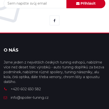
Přihlásit
O NÁS
Jsme jeden z největších českých tuning eshopů, nabízíme
více než deset tisíc výrobků - auto tuning doplňků za bezva
podmínek, nabízíme různé spoilery, tuning nárazníky, alu
kola, čirá optika, dále třeba xenony, chrom lišty a spoustu
dalšího.
+420 602 650 582
info@spoiler-tuning.cz