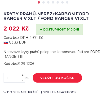
KRYTY PRAHŮ-NEREZ+KARBON FORD
RANGER V XLT / FORD RANGER VI XLT
2 022 Kč
DOSTUPNOST 7-10 DNÍ
Cena bez DPH: 1 671 Kč
83.33 EUR
Nerezové kryty prahů polepené karbonovou folií pro FORD
RANGER III
Kód zboží: 29-1206
+
VLOŽIT DO KOŠÍKU
KS
-
DO SEZNAMU PŘÁNÍ
SDÍLET NA FACEBOOK