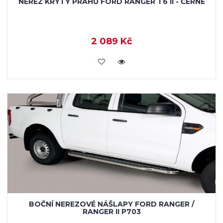
NEREZ KRYTY PRAHŮ FORD RANGER T6 II - ČERNÉ
2 089 Kč
KOUPIT
BOČNÍ NEREZOVÉ NÁŠLAPY FORD RANGER /
RANGER II P703