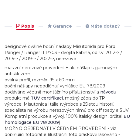
Popis
Garance
Máte dotaz?
designové oválné boční nášlapy Misutonida pro Ford
Ranger / Ranger II P703 - dvojitá kabina, od r.v. 2012-> /
2015-> / 2019-> / 2022->, nerezové
masivní nerezové provedení + alu nášlap s gumovým
antiskluzem
oválný profil, rozměr: 95 x 60 mm
boční nášlapy nepodléhají vyhlášce EU 78/2009
dodáváno včetně montážního příslušenství a
návodu
produkt má
TUV certifikaci
, možný zápis do TP
výrobce: Misutonida Itálie (výrobce s 25letou historií,
specialista na výrobu nerezových rámů pro off roady a SUV.
Kompletní produkce a vývoj, 100% italský design, držitel
EU
homologace EU 78/2009
)
MOŽNO OBJEDNAT I V ČERNÉM PROVEDENÍ - viz
doplňující fotografie (ilustrační foto)práškově lakováno -