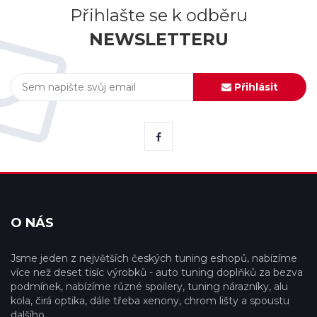
Přihlašte se k odběru
NEWSLETTERU
Přihlásit
O NÁS
Jsme jeden z největších českých tuning eshopů, nabízíme
více než deset tisíc výrobků - auto tuning doplňků za bezva
podmínek, nabízíme různé spoilery, tuning nárazníky, alu
kola, čirá optika, dále třeba xenony, chrom lišty a spoustu
dalšího.