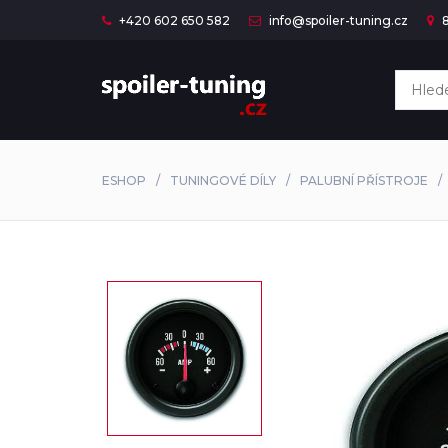
+420 602 650 582
info@spoiler-tuning.cz
8
ESHOP
TUNINGOVÉ DÍLY
PALUBNÍ PŘÍSTROJE