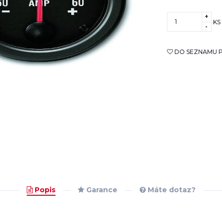
+
KS
-
DO SEZNAMU P
Popis
Garance
Máte dotaz?