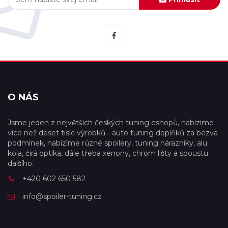
O NÁS
Jsme jeden z největších českých tuning eshopů, nabízíme
více než deset tisíc výrobků - auto tuning doplňků za bezva
podmínek, nabízíme různé spoilery, tuning nárazníky, alu
kola, čirá optika, dále třeba xenony, chrom lišty a spoustu
dalšího.
+420 602 650 582
info@spoiler-tuning.cz