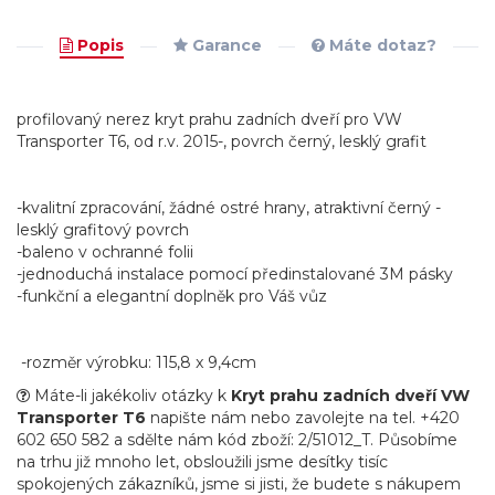
Popis
Garance
Máte dotaz?
profilovaný nerez kryt prahu zadních dveří pro VW
Transporter T6, od r.v. 2015-, povrch černý, lesklý grafit
-kvalitní zpracování, žádné ostré hrany, atraktivní černý -
lesklý grafitový povrch
-baleno v ochranné folii
-jednoduchá instalace pomocí předinstalované 3M pásky
-funkční a elegantní doplněk pro Váš vůz
-rozměr výrobku: 115,8 x 9,4cm
Máte-li jakékoliv otázky k
Kryt prahu zadních dveří VW
Transporter T6
napište nám nebo zavolejte na tel. +420
602 650 582 a sdělte nám kód zboží: 2/51012_T. Působíme
na trhu již mnoho let, obsloužili jsme desítky tisíc
spokojených zákazníků, jsme si jisti, že budete s nákupem