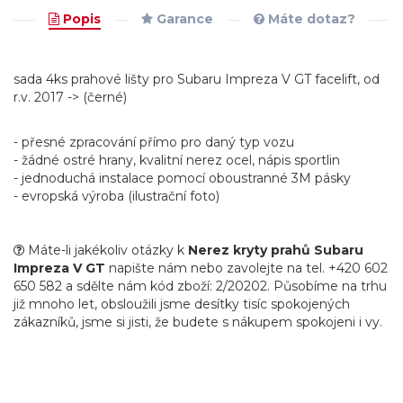
Popis
Garance
Máte dotaz?
sada 4ks prahové lišty pro Subaru Impreza V GT facelift, od
r.v. 2017 -> (černé)
- přesné zpracování přímo pro daný typ vozu
- žádné ostré hrany, kvalitní nerez ocel, nápis sportlin
- jednoduchá instalace pomocí oboustranné 3M pásky
- evropská výroba (ilustrační foto)
Máte-li jakékoliv otázky k
Nerez kryty prahů Subaru
Impreza V GT
napište nám nebo zavolejte na tel. +420 602
650 582 a sdělte nám kód zboží: 2/20202. Působíme na trhu
již mnoho let, obsloužili jsme desítky tisíc spokojených
zákazníků, jsme si jisti, že budete s nákupem spokojeni i vy.