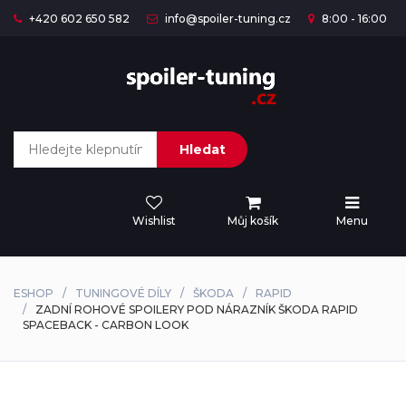
+420 602 650 582
info@spoiler-tuning.cz
8:00 - 16:00
Hledat
Wishlist
Můj košík
Menu
ESHOP
TUNINGOVÉ DÍLY
ŠKODA
RAPID
ZADNÍ ROHOVÉ SPOILERY POD NÁRAZNÍK ŠKODA RAPID
SPACEBACK - CARBON LOOK