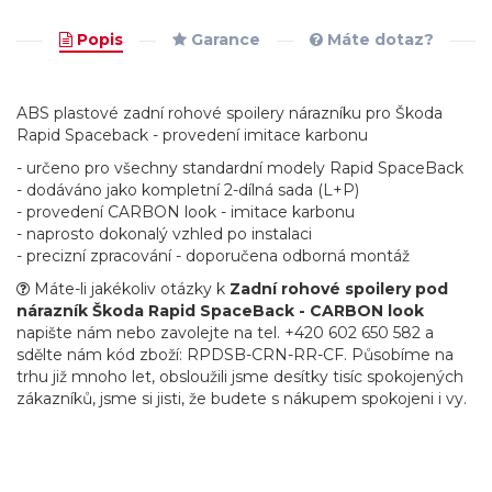
Popis
Garance
Máte dotaz?
ABS plastové zadní rohové spoilery nárazníku pro Škoda
Rapid Spaceback - provedení imitace karbonu
- určeno pro všechny standardní modely Rapid SpaceBack
- dodáváno jako kompletní 2-dílná sada (L+P)
- provedení CARBON look - imitace karbonu
- naprosto dokonalý vzhled po instalaci
- precizní zpracování - doporučena odborná montáž
Máte-li jakékoliv otázky k
Zadní rohové spoilery pod
nárazník Škoda Rapid SpaceBack - CARBON look
napište nám nebo zavolejte na tel. +420 602 650 582 a
sdělte nám kód zboží: RPDSB-CRN-RR-CF. Působíme na
trhu již mnoho let, obsloužili jsme desítky tisíc spokojených
zákazníků, jsme si jisti, že budete s nákupem spokojeni i vy.