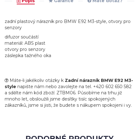
Popis
Garance
Máte dotaz?
zadní plastový nárazník pro BMW E92 M3-style, otvory pro
senzory
difuzor součástí
materiál: ABS plast
otvory pro senzory
záslepka tažného oka
Máte-li jakékoliv otázky k
Zadní nárazník BMW E92 M3-
style
napište nám nebo zavolejte na tel. +420 602 650 582
a sdělte nám kód zboží: ZTBM06. Působíme na trhu již
mnoho let, obsloužili jsme desítky tisíc spokojených
zákazníků, jsme si jisti, že budete s nákupem spokojeni i vy.
PODOBNÉ PRODUKTY