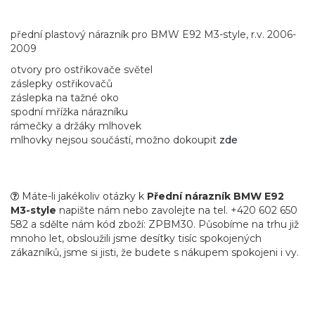
přední plastový nárazník pro BMW E92 M3-style, r.v. 2006-
2009
otvory pro ostřikovače světel
záslepky ostřikovačů
záslepka na tažné oko
spodní mřížka nárazníku
rámečky a držáky mlhovek
mlhovky nejsou součástí, možno dokoupit
zde
Máte-li jakékoliv otázky k
Přední nárazník BMW E92
M3-style
napište nám nebo zavolejte na tel. +420 602 650
582 a sdělte nám kód zboží: ZPBM30. Působíme na trhu již
mnoho let, obsloužili jsme desítky tisíc spokojených
zákazníků, jsme si jisti, že budete s nákupem spokojeni i vy.