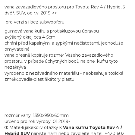
vana zavazadlového prostoru pro Toyota Rav 4 / Hybrid, 5-
dvéř. SUV, od r.v. 2019->>
pro verzi s i bez subwooferu
gumová vana kufru s protiskluzovou úpravou
zvýšený okraj cca 4-5cm
chrání před kapalnými a sypkými nečistotami, jednoduše
omyvatelná
vana přesně kopíruje rozměr Vašeho zavazadlového
prostoru, v případě úchytných bodů na dně kufru tyto
nezakrývá
vyrobeno z nezávadného materiálu - neobsahuje toxická
změkčovadla-plastifikátory plastu
rozměr vany: 1350x950x60mm
určeno pro rok výroby: 01.2019-
Máte-li jakékoliv otázky k
Vana kufru Toyota Rav 4 /
Hybrid SUV
napište nám nebo zavolejte na tel. +420 602