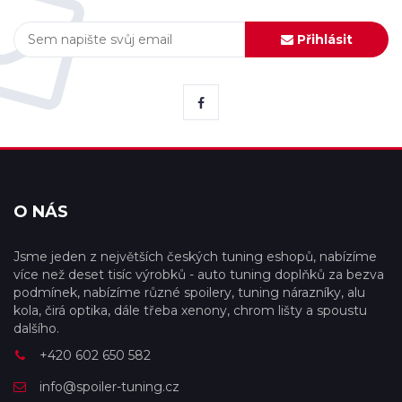
Přihlásit
O NÁS
Jsme jeden z největších českých tuning eshopů, nabízíme
více než deset tisíc výrobků - auto tuning doplňků za bezva
podmínek, nabízíme různé spoilery, tuning nárazníky, alu
kola, čirá optika, dále třeba xenony, chrom lišty a spoustu
dalšího.
+420 602 650 582
info@spoiler-tuning.cz