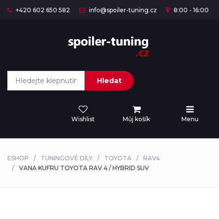
+420 602 650 582
info@spoiler-tuning.cz
8:00 - 16:00
Hledat
Wishlist
Můj košík
Menu
ESHOP
TUNINGOVÉ DÍLY
TOYOTA
RAV4
VANA KUFRU TOYOTA RAV 4 / HYBRID SUV