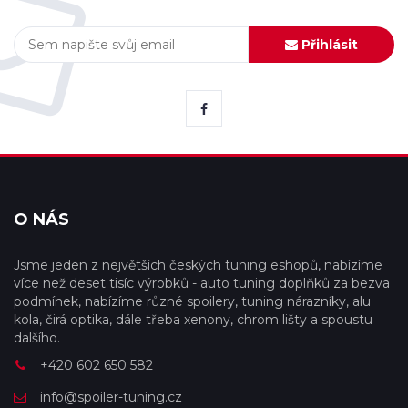
Přihlásit
O NÁS
Jsme jeden z největších českých tuning eshopů, nabízíme
více než deset tisíc výrobků - auto tuning doplňků za bezva
podmínek, nabízíme různé spoilery, tuning nárazníky, alu
kola, čirá optika, dále třeba xenony, chrom lišty a spoustu
dalšího.
+420 602 650 582
info@spoiler-tuning.cz