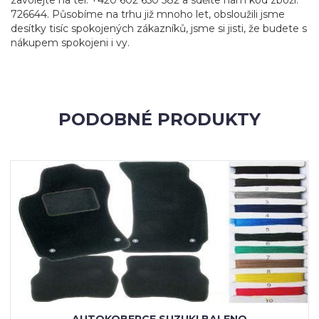
zavolejte na tel. +420 602 650 582 a sdělte nám kód zboží:
726644. Působíme na trhu již mnoho let, obsloužili jsme
desítky tisíc spokojených zákazníků, jsme si jisti, že budete s
nákupem spokojeni i vy.
PODOBNÉ PRODUKTY