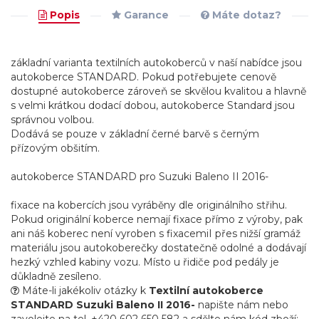
Popis
Garance
Máte dotaz?
základní varianta textilních autokoberců v naší nabídce jsou
autokoberce STANDARD. Pokud potřebujete cenově
dostupné autokoberce zároveň se skvělou kvalitou a hlavně
s velmi krátkou dodací dobou, autokoberce Standard jsou
správnou volbou.
Dodává se pouze v základní černé barvě s černým
přízovým obšitím.
autokoberce STANDARD pro Suzuki Baleno II 2016-
fixace na kobercích jsou vyráběny dle originálního střihu.
Pokud originální koberce nemají fixace přímo z výroby, pak
ani náš koberec není vyroben s fixacemiI přes nižší gramáž
materiálu jsou autokoberečky dostatečně odolné a dodávají
hezký vzhled kabiny vozu. Místo u řidiče pod pedály je
důkladně zesíleno.
Máte-li jakékoliv otázky k
Textilní autokoberce
STANDARD Suzuki Baleno II 2016-
napište nám nebo