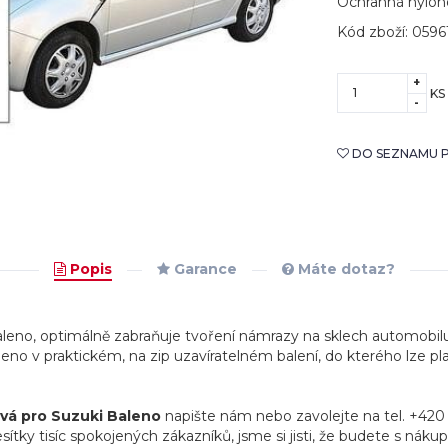
Ochranná nylon
Kód zboží: 0596
+
KS
-
DO SEZNAMU P
Popis
Garance
Máte dotaz?
leno, optimálně zabraňuje tvoření námrazy na sklech automobilu
no v praktickém, na zip uzavíratelném balení, do kterého lze plac
vá pro Suzuki Baleno
napište nám nebo zavolejte na tel. +420
sítky tisíc spokojených zákazníků, jsme si jisti, že budete s náku