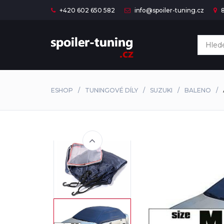
+420 602 650 582
info@spoiler-tuning.cz
8
ESHOP
TUNINGOVÉ DÍLY
SUZUKI
BALENO