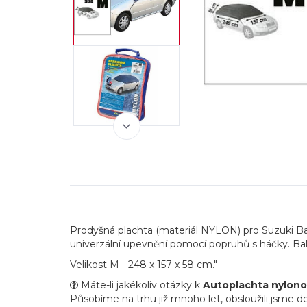
Prodyšná plachta (materiál NYLON) pro Suzuki Ba
univerzální upevnění pomocí popruhů s háčky. Bale
Velikost M - 248 x 157 x 58 cm."
Máte-li jakékoliv otázky k
Autoplachta nylono
Působíme na trhu již mnoho let, obsloužili jsme de