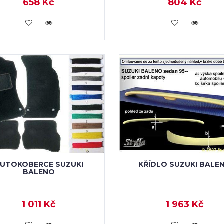
658 Kč
804 Kč
KOUPIT
KOUPIT
UTOKOBERCE SUZUKI
KŘÍDLO SUZUKI BALE
BALENO
1 011 Kč
1 963 Kč
KOUPIT
KOUPIT