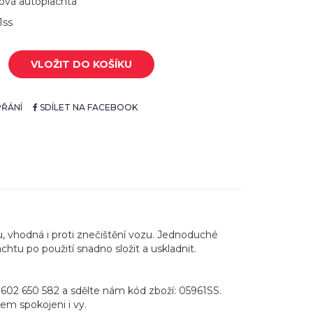
ová autoplachta
1ss
VLOŽIT DO KOŠÍKU
ŘÁNÍ
SDÍLET NA FACEBOOK
, vhodná i proti znečištění vozu. Jednoduché
htu po použití snadno složit a uskladnit.
 602 650 582 a sdělte nám kód zboží: 05961SS.
pem spokojeni i vy.