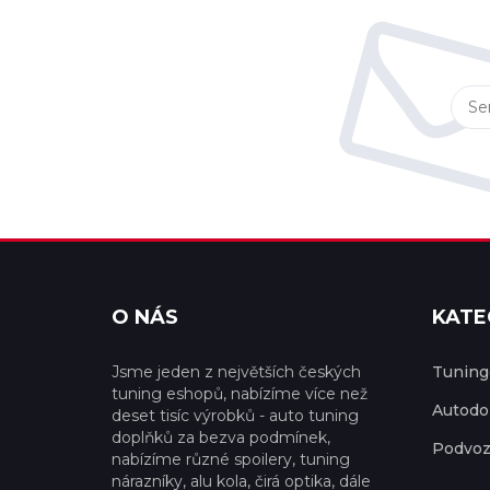
O NÁS
KATE
Jsme jeden z největších českých
Tuningo
tuning eshopů, nabízíme více než
Autodo
deset tisíc výrobků - auto tuning
doplňků za bezva podmínek,
Podvoz
nabízíme různé spoilery, tuning
nárazníky, alu kola, čirá optika, dále