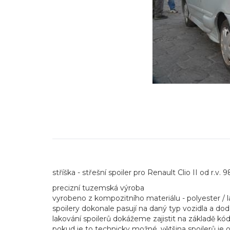
stříška - střešní spoiler pro Renault Clio II od r.v. 9
precizní tuzemská výroba
vyrobeno z kompozitního materiálu - polyester / 
spoilery dokonale pasují na daný typ vozidla a dod
lakování spoilerů dokážeme zajistit na základě k
pokud je to technicky možné, většina spoilerů je