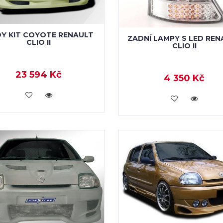
Y KIT COYOTE RENAULT
ZADNÍ LAMPY S LED REN
CLIO II
CLIO II
23 594 Kč
4 350 Kč
KOUPIT
KOUPIT