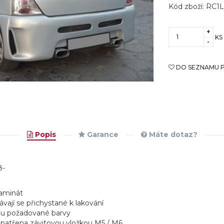
Kód zboží: RC1L
+
KS
-
DO SEZNAMU P
Popis
Garance
Máte dotaz?
8-
laminát
ávají se přichystané k lakování
ódu požadované barvy
 opatřena závitovou vložkou M5 / M6