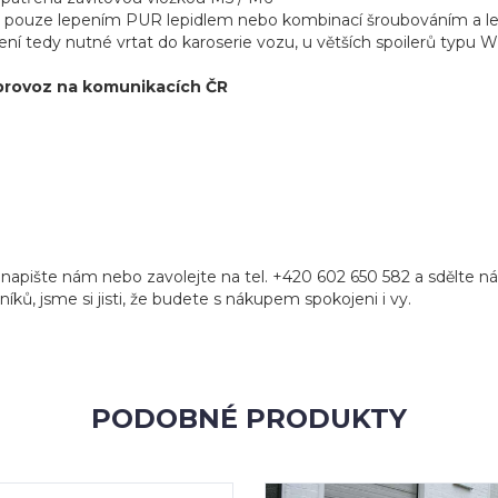
st pouze lepením PUR lepidlem nebo kombinací šroubováním a le
ení tedy nutné vrtat do karoserie vozu, u větších spoilerů ty
provoz na komunikacích ČR
napište nám nebo zavolejte na tel. +420 602 650 582 a sdělte n
níků, jsme si jisti, že budete s nákupem spokojeni i vy.
PODOBNÉ PRODUKTY