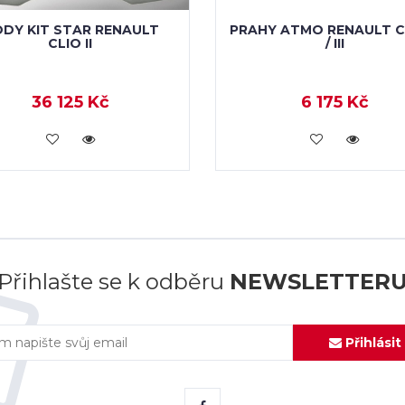
DY KIT STAR RENAULT
PRAHY ATMO RENAULT CL
CLIO II
/ III
36 125 Kč
6 175 Kč
KOUPIT
KOUPIT
Přihlašte se k odběru
NEWSLETTER
Přihlásit