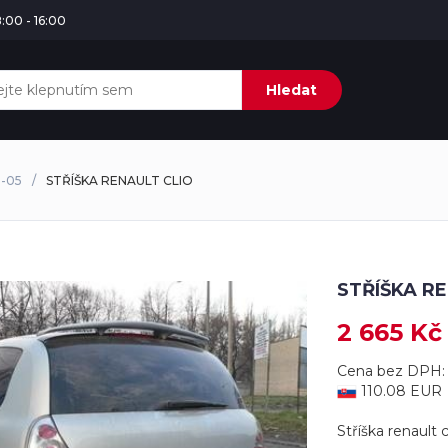
:00 - 16:00
Hledat
8-05
STŘÍŠKA RENAULT CLIO
STŘÍŠKA R
2 665 Kč
Cena bez DPH: 
110.08 EUR
Stříška renault cl