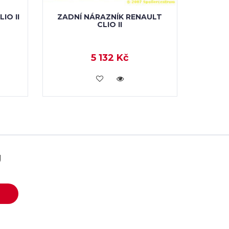
IO II
ZADNÍ NÁRAZNÍK RENAULT
CLIO II
5 132 Kč
KOUPIT
U