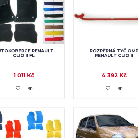
UTOKOBERCE RENAULT
ROZPĚRNÁ TYČ OM
CLIO II FL
RENAULT CLIO II
1 011 Kč
4 392 Kč
KOUPIT
KOUPIT