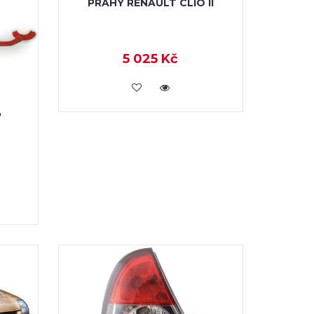
PRAHY RENAULT CLIO II
5 025 Kč
KOUPIT
P