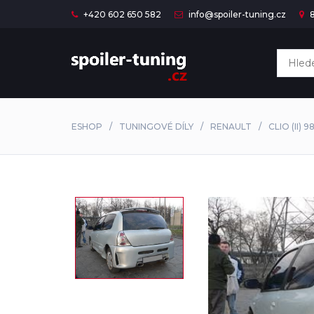
+420 602 650 582
info@spoiler-tuning.cz
8
ESHOP
TUNINGOVÉ DÍLY
RENAULT
CLIO (II) 9