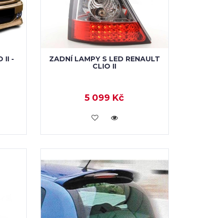
II -
ZADNÍ LAMPY S LED RENAULT
CLIO II
5 099 Kč
KOUPIT