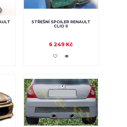
AULT
STŘEŠNÍ SPOILER RENAULT
CLIO II
6 249 Kč
KOUPIT