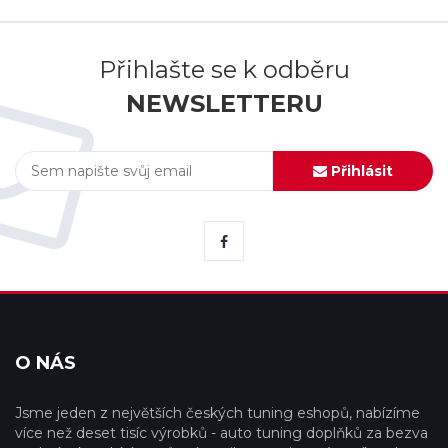
Přihlašte se k odběru
NEWSLETTERU
Přihlásit
O NÁS
Jsme jeden z největších českých tuning eshopů, nabízíme
více než deset tisíc výrobků - auto tuning doplňků za bezva