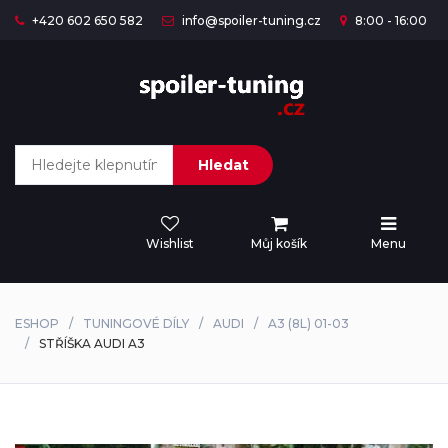
+420 602 650 582
info@spoiler-tuning.cz
8:00 - 16:00
Hledat
Wishlist
Můj košík
Menu
ESHOP
TUNINGOVÉ DÍLY
AUDI
A3 (8L) 01-03
STŘÍŠKA AUDI A3