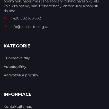
podmínek, nabízíme různé spoilery, tuning nárazníky, alu
kola, čirá optika, dále třeba xenony, chrom lišty a spoustu
dalšího.
+420 602 650 582
info@spoiler-tuning.cz
KATEGORIE
Tuningové díly
Autodoplňky
Podvozek a pružiny
INFORMACE
Kontaktujte nás