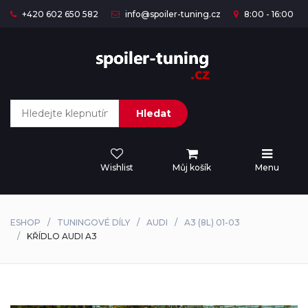
+420 602 650 582
info@spoiler-tuning.cz
8:00 - 16:00
Hledat
Wishlist
Můj košík
Menu
ESHOP
TUNINGOVÉ DÍLY
AUDI
A3 (8L) 01-03
KŘÍDLO AUDI A3