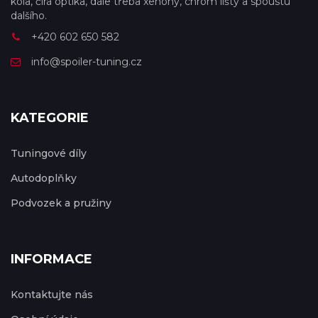
kola, čirá optika, dále třeba xenony, chrom lišty a spoustu
dalšího.
+420 602 650 582
info@spoiler-tuning.cz
KATEGORIE
Tuningové díly
Autodoplňky
Podvozek a pružiny
INFORMACE
Kontaktujte nás