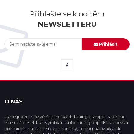
Přihlašte se k odběru
NEWSLETTERU
Přihlásit
O NÁS
Jsme jeden z největších českých tuning eshopů, nabízíme
více než deset tisíc výrobků - auto tuning doplňků za bezva
podmínek, nabízíme různé spoilery, tuning nárazníky, alu