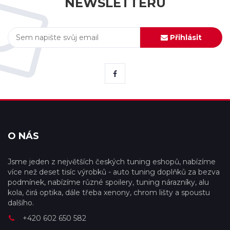
NEWSLETTERU
Přihlásit
O NÁS
Jsme jeden z největších českých tuning eshopů, nabízíme
více než deset tisíc výrobků - auto tuning doplňků za bezva
podmínek, nabízíme různé spoilery, tuning nárazníky, alu
kola, čirá optika, dále třeba xenony, chrom lišty a spoustu
dalšího.
+420 602 650 582