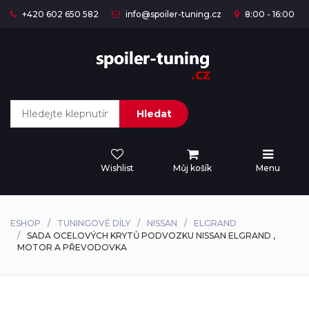
+420 602 650 582
info@spoiler-tuning.cz
8:00 - 16:00
Hledat
Wishlist
Můj košík
Menu
ESHOP
TUNINGOVÉ DÍLY
NISSAN
ELGRAND
SADA OCELOVÝCH KRYTŮ PODVOZKU NISSAN ELGRAND ,
MOTOR A PŘEVODOVKA