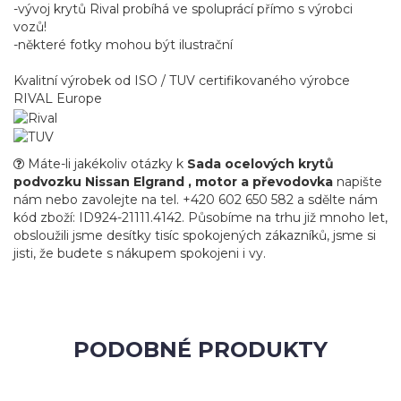
-vývoj krytů Rival probíhá ve spoluprácí přímo s výrobci
vozů!
-některé fotky mohou být ilustrační
Kvalitní výrobek od ISO / TUV certifikovaného výrobce
RIVAL Europe
Máte-li jakékoliv otázky k
Sada ocelových krytů
podvozku Nissan Elgrand , motor a převodovka
napište
nám nebo zavolejte na tel. +420 602 650 582 a sdělte nám
kód zboží: ID924-21111.4142. Působíme na trhu již mnoho let,
obsloužili jsme desítky tisíc spokojených zákazníků, jsme si
jisti, že budete s nákupem spokojeni i vy.
PODOBNÉ PRODUKTY