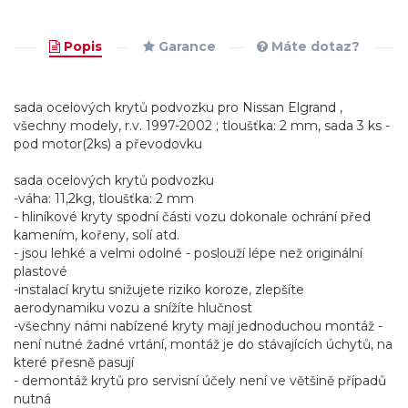
Popis
Garance
Máte dotaz?
sada ocelových krytů podvozku pro Nissan Elgrand ,
všechny modely, r.v. 1997-2002 ; tloušťka: 2 mm, sada 3 ks -
pod motor(2ks) a převodovku
sada ocelových krytů podvozku
-váha: 11,2kg, tloušťka: 2 mm
- hliníkové kryty spodní části vozu dokonale ochrání před
kamením, kořeny, solí atd.
- jsou lehké a velmi odolné - poslouží lépe než originální
plastové
-instalací krytu snižujete riziko koroze, zlepšíte
aerodynamiku vozu a snížíte hlučnost
-všechny námi nabízené kryty mají jednoduchou montáž -
není nutné žadné vrtání, montáž je do stávajících úchytů, na
které přesně pasují
- demontáž krytů pro servisní účely není ve většině případů
nutná