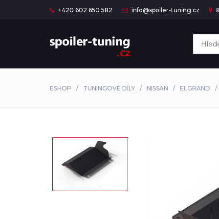
+420 602 650 582
info@spoiler-tuning.cz
8
ESHOP
TUNINGOVÉ DÍLY
NISSAN
ELGRAND