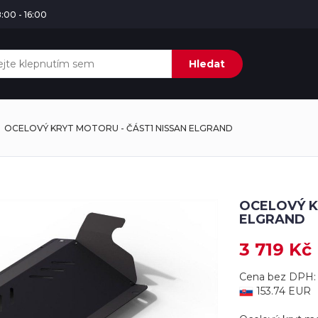
:00 - 16:00
Hledat
OCELOVÝ KRYT MOTORU - ČÁST1 NISSAN ELGRAND
OCELOVÝ K
ELGRAND
3 719 Kč
Cena bez DPH: 
153.74 EUR