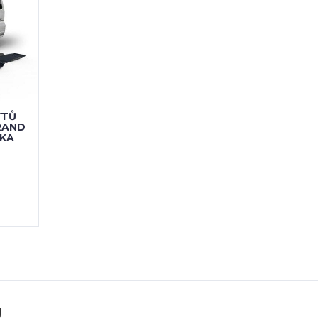
YTŮ
RAND
VKA
U