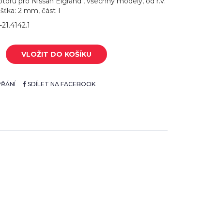
toru pro Nissan Elgrand , všechny modely, od r.v.
šťka: 2 mm, část 1
-21.4142.1
VLOŽIT DO KOŠÍKU
ŘÁNÍ
SDÍLET NA FACEBOOK