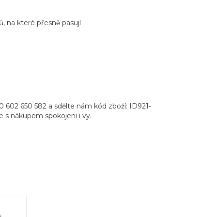
, na které přesně pasují
0 602 650 582 a sdělte nám kód zboží: ID921-
ete s nákupem spokojeni i vy.