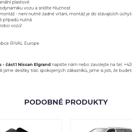
ginální plastové
aerodynamiku vozu a snížíte hlučnost
ntáž - není nutné žadné vrtání, montáž je do stávajících úchytů
ně případů nutná
robci vozů!
ýrobce RIVAL Europe
 - část1 Nissan Elgrand
napište nám nebo zavolejte na tel. +42
li jsme desítky tisíc spokojených zákazníků, jsme si jisti, že bud
PODOBNÉ PRODUKTY