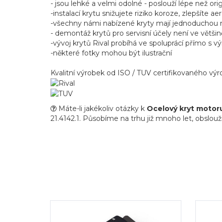
- jsou lehké a velmi odolné - poslouží lépe než ori
-instalací krytu snižujete riziko koroze, zlepšíte 
-všechny námi nabízené kryty mají jednoduchou mo
- demontáž krytů pro servisní účely není ve větši
-vývoj krytů Rival probíhá ve spoluprácí přímo s vý
-některé fotky mohou být ilustrační
Kvalitní výrobek od ISO / TUV certifikovaného v
Máte-li jakékoliv otázky k
Ocelový kryt motoru
21.4142.1. Působíme na trhu již mnoho let, obslouži