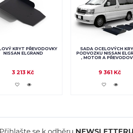
LOVÝ KRYT PŘEVODOVKY
SADA OCELOVÝCH KR
NISSAN ELGRAND
PODVOZKU NISSAN ELG
, MOTOR A PŘEVODO
3 213 Kč
9 361 Kč
KOUPIT
KOUPIT
Přihlašte se k odběru
NEWSLETTER