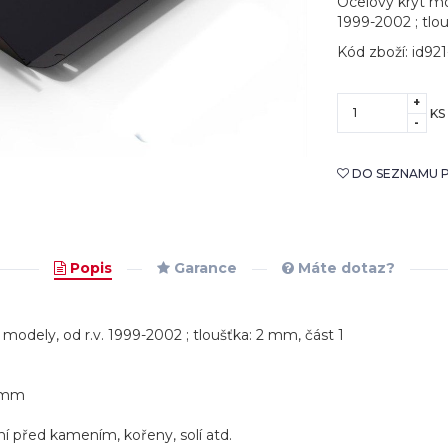
Ocelový kryt mo
1999-2002 ; tlou
Kód zboží: id921
+
KS
-
DO SEZNAMU P
Popis
Garance
Máte dotaz?
modely, od r.v. 1999-2002 ; tloušťka: 2 mm, část 1
53mm
ní před kamením, kořeny, solí atd.