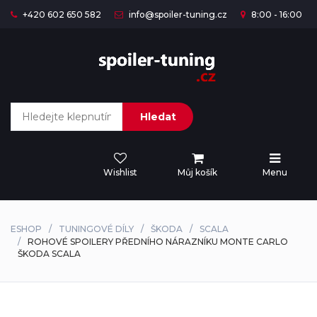
+420 602 650 582
info@spoiler-tuning.cz
8:00 - 16:00
Hledat
Wishlist
Můj košík
Menu
ESHOP
TUNINGOVÉ DÍLY
ŠKODA
SCALA
ROHOVÉ SPOILERY PŘEDNÍHO NÁRAZNÍKU MONTE CARLO
ŠKODA SCALA