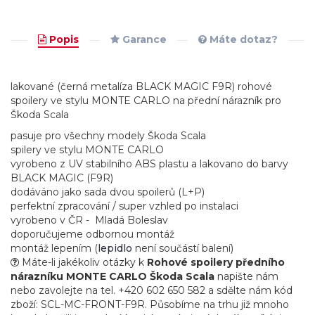
Popis
Garance
Máte dotaz?
lakované (černá metalíza BLACK MAGIC F9R) rohové
spoilery ve stylu MONTE CARLO na přední nárazník pro
Škoda Scala
pasuje pro všechny modely Škoda Scala
spilery ve stylu MONTE CARLO
vyrobeno z UV stabilního ABS plastu a lakovano do barvy
BLACK MAGIC (F9R)
dodáváno jako sada dvou spoilerů (L+P)
perfektní zpracování / super vzhled po instalaci
vyrobeno v ČR - Mladá Boleslav
doporučujeme odbornou montáž
montáž lepením (
lepidlo
není součástí balení)
Máte-li jakékoliv otázky k
Rohové spoilery předního
nárazníku MONTE CARLO Škoda Scala
napište nám
nebo zavolejte na tel. +420 602 650 582 a sdělte nám kód
zboží: SCL-MC-FRONT-F9R. Působíme na trhu již mnoho