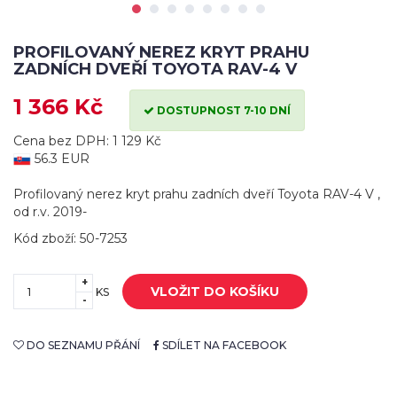
PROFILOVANÝ NEREZ KRYT PRAHU
ZADNÍCH DVEŘÍ TOYOTA RAV-4 V
1 366 Kč
DOSTUPNOST 7-10 DNÍ
Cena bez DPH: 1 129 Kč
56.3 EUR
Profilovaný nerez kryt prahu zadních dveří Toyota RAV-4 V ,
od r.v. 2019-
Kód zboží: 50-7253
+
VLOŽIT DO KOŠÍKU
KS
-
DO SEZNAMU PŘÁNÍ
SDÍLET NA FACEBOOK