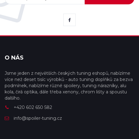
O NÁS
Jsme jeden z největších českých tuning eshopů, nabízíme
více než deset tisíc výrobků - auto tuning doplňků za bezva
podmínek, nabízíme různé spoilery, tuning nárazníky, alu
kola, čirá optika, dále třeba xenony, chrom lišty a spoustu
dalšího.
+420 602 650 582
info@spoiler-tuning.cz