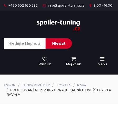
+420 602 650 582
info@spoiler-tuning.cz
8:00 - 16:00
Hledat
Wishlist
Můj košík
Menu
ESHOP
TUNINGOVÉ DÍLY
TOYOTA
RAV4
PROFILOVANÝ NEREZ KRYT PRAHU ZADNÍCH DVEŘÍ TOYOTA
RAV-4 V