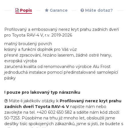
Popis
Garance
Máte dotaz?
Profilovaný a embosovaný nerez kryt prahu zadních dveří
pro Toyota RAV-4 V, r.v. 2019-2026
matný broušený povrch
krásný a funkční doplněk pro Váš vůz
přesné zpracování, řezáno laserem, žádné ostré hrany,
evropská výroba
zaručená kvalita od renomovaného výrobce Alu Frost
jednoduchá instalace pomocí předinstalované samolepící
pásky
! pouze pro lakovaný typ nárazníku
Máte-li jakékoliv otázky k
Profilovaný nerez kryt prahu
zadních dveří Toyota RAV-4 V
napište nám nebo
zavolejte na tel. +420 602 650 582 a sdělte nám kód zboží:
50-7253. Působíme na trhu již mnoho let, obsloužili jsme
desítky tisíc spokojených zákazníků, jsme si jisti, že budete s