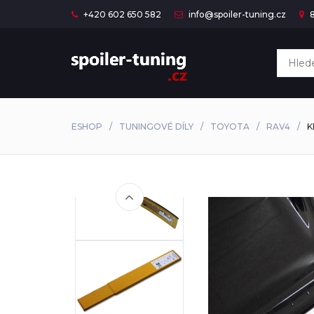
+420 602 650 582
info@spoiler-tuning.cz
8
ESHOP
TUNINGOVÉ DÍLY
TOYOTA
RAV4
K