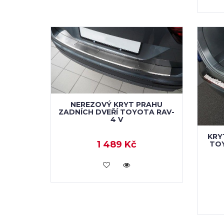
NEREZOVÝ KRYT PRAHU
ZADNÍCH DVEŘÍ TOYOTA RAV-
4 V
KRY
1 489 Kč
TOY
KOUPIT