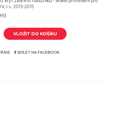
z kryt zadního nárazníku - lesklé provedení pro
, r.v. 2013-2015
993
VLOŽIT DO KOŠÍKU
ŘÁNÍ
SDÍLET NA FACEBOOK