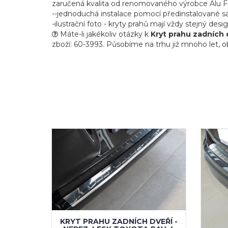
zaručená kvalita od renomovaného výrobce Alu F
--jednoduchá instalace pomocí předinstalované s
-ilustrační foto - kryty prahů mají vždy stejný desi
Máte-li jakékoliv otázky k
Kryt prahu zadních 
zboží: 60-3993. Působíme na trhu již mnoho let, ob
KRYT PRAHU ZADNÍCH DVEŘÍ -