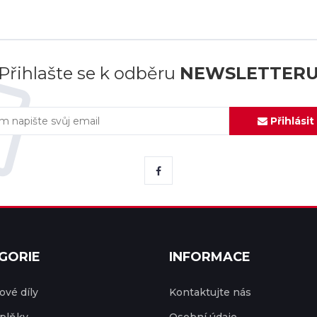
Přihlašte se k odběru
NEWSLETTER
Přihlásit
GORIE
INFORMACE
vé díly
Kontaktujte nás
plňky
Osobní údaje