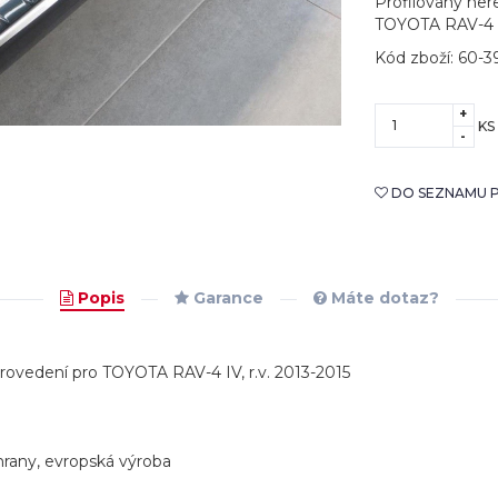
Profilovaný nere
TOYOTA RAV-4 IV
Kód zboží: 60-3
+
KS
-
DO SEZNAMU P
Popis
Garance
Máte dotaz?
 provedení pro TOYOTA RAV-4 IV, r.v. 2013-2015
hrany, evropská výroba