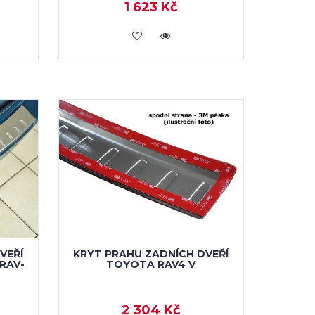
1 623 Kč
KOUPIT
VEŘÍ
KRYT PRAHU ZADNÍCH DVEŘÍ
RAV-
TOYOTA RAV4 V
2 304 Kč