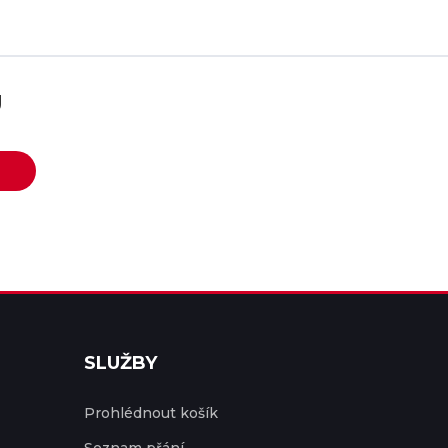
U
SLUŽBY
Prohlédnout košík
Seznam přání