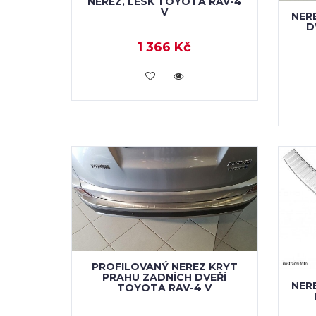
NEREZ, LESK TOYOTA RAV-4
V
NER
D
1 366 Kč
KOUPIT
PROFILOVANÝ NEREZ KRYT
PRAHU ZADNÍCH DVEŘÍ
NER
TOYOTA RAV-4 V