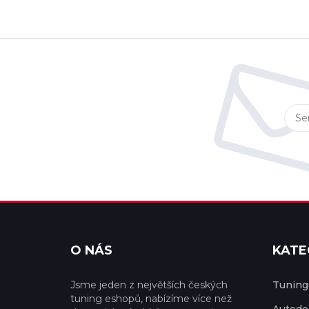
O NÁS
KATE
Jsme jeden z největších českých
Tuningo
tuning eshopů, nabízíme více než
Autodo