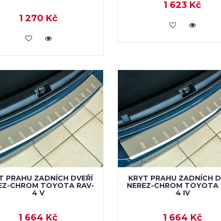
1 623 Kč
1 270 Kč
KOUPIT
KOUPIT
T PRAHU ZADNÍCH DVEŘÍ
KRYT PRAHU ZADNÍCH D
EZ-CHROM TOYOTA RAV-
NEREZ-CHROM TOYOTA 
4 V
4 IV
1 664 Kč
1 664 Kč