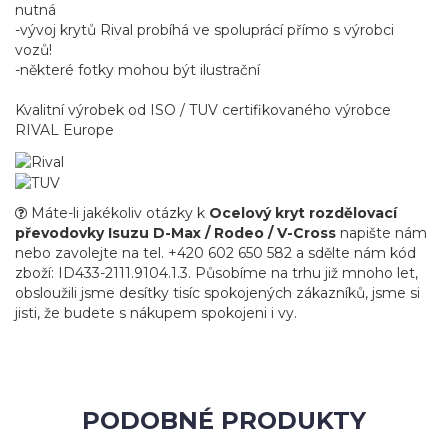
nutná
-vývoj krytů Rival probíhá ve spoluprácí přímo s výrobci
vozů!
-některé fotky mohou být ilustrační
Kvalitní výrobek od ISO / TUV certifikovaného výrobce
RIVAL Europe
Máte-li jakékoliv otázky k
Ocelový kryt rozdělovací
převodovky Isuzu D-Max / Rodeo / V-Cross
napište nám
nebo zavolejte na tel. +420 602 650 582 a sdělte nám kód
zboží: ID433-2111.9104.1.3. Působíme na trhu již mnoho let,
obsloužili jsme desítky tisíc spokojených zákazníků, jsme si
jisti, že budete s nákupem spokojeni i vy.
PODOBNÉ PRODUKTY