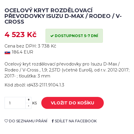
OCELOVÝ KRYT ROZDĚLOVACÍ
PŘEVODOVKY ISUZU D-MAX / RODEO / V-
CROSS
4 523 Kč
DOSTUPNOST 5-7 DNÍ
Cena bez DPH: 3 738 Kč
186.4 EUR
Ocelový kryt rozdělovací převodovky pro Isuzu D-Max /
Rodeo / V-Cross , 1,9; 2,5TD (včetně Euro6), od r.v. 2012-2017;
2017- ; tloušťka: 3 mm
Kód zboží: id433-2111.9104.1.3
+
VLOŽIT DO KOŠÍKU
KS
-
DO SEZNAMU PŘÁNÍ
SDÍLET NA FACEBOOK