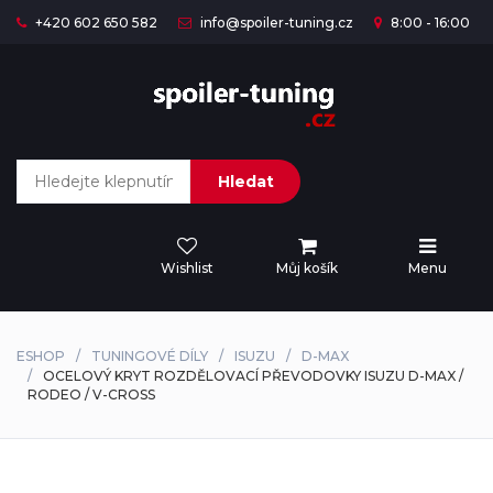
+420 602 650 582
info@spoiler-tuning.cz
8:00 - 16:00
Hledat
Wishlist
Můj košík
Menu
ESHOP
TUNINGOVÉ DÍLY
ISUZU
D-MAX
OCELOVÝ KRYT ROZDĚLOVACÍ PŘEVODOVKY ISUZU D-MAX /
RODEO / V-CROSS