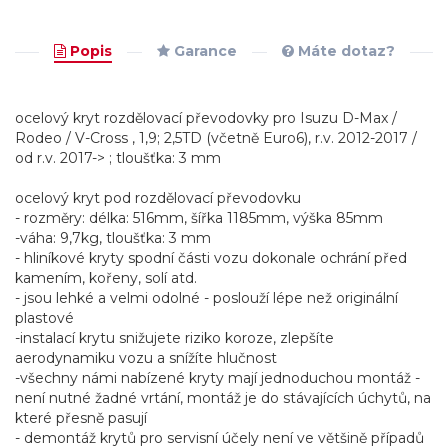
Popis
Garance
Máte dotaz?
ocelový kryt rozdělovací převodovky pro Isuzu D-Max /
Rodeo / V-Cross , 1,9; 2,5TD (včetně Euro6), r.v. 2012-2017 /
od r.v. 2017-> ; tloušťka: 3 mm
ocelový kryt pod rozdělovací převodovku
- rozměry: délka: 516mm, šířka 1185mm, výška 85mm
-váha: 9,7kg, tloušťka: 3 mm
- hliníkové kryty spodní části vozu dokonale ochrání před
kamením, kořeny, solí atd.
- jsou lehké a velmi odolné - poslouží lépe než originální
plastové
-instalací krytu snižujete riziko koroze, zlepšíte
aerodynamiku vozu a snížíte hlučnost
-všechny námi nabízené kryty mají jednoduchou montáž -
není nutné žadné vrtání, montáž je do stávajících úchytů, na
které přesně pasují
- demontáž krytů pro servisní účely není ve většině případů