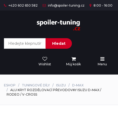
+420 602 650 582
info@spoiler-tuning.cz
8:00 - 16:00
Hledat
Wishlist
Můj košík
Menu
ESHOP
TUNINGOVÉ DÍLY
ISUZU
D-MAX
ALU KRYT ROZDĚLOVACÍ PŘEVODOVKY ISUZU D-MAX /
RODEO / V-CROSS