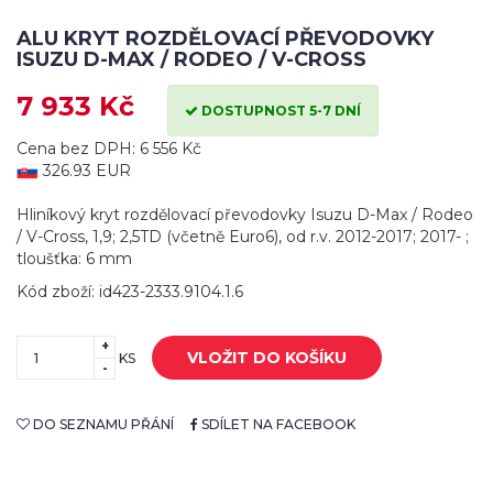
ALU KRYT ROZDĚLOVACÍ PŘEVODOVKY
ISUZU D-MAX / RODEO / V-CROSS
7 933 Kč
DOSTUPNOST 5-7 DNÍ
Cena bez DPH: 6 556 Kč
326.93 EUR
Hliníkový kryt rozdělovací převodovky Isuzu D-Max / Rodeo
/ V-Cross, 1,9; 2,5TD (včetně Euro6), od r.v. 2012-2017; 2017- ;
tloušťka: 6 mm
Kód zboží: id423-2333.9104.1.6
+
VLOŽIT DO KOŠÍKU
KS
-
DO SEZNAMU PŘÁNÍ
SDÍLET NA FACEBOOK