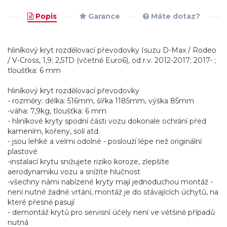
Popis
Garance
Máte dotaz?
hliníkový kryt rozdělovací převodovky Isuzu D-Max / Rodeo
/ V-Cross, 1,9; 2,5TD (včetně Euro6), od r.v. 2012-2017; 2017- ;
tloušťka: 6 mm
hliníkový kryt rozdělovací převodovky
- rozměry: délka: 516mm, šířka 1185mm, výška 85mm
-váha: 7,9kg, tloušťka: 6 mm
- hliníkové kryty spodní části vozu dokonale ochrání před
kamením, kořeny, solí atd.
- jsou lehké a velmi odolné - poslouží lépe než originální
plastové
-instalací krytu snižujete riziko koroze, zlepšíte
aerodynamiku vozu a snížíte hlučnost
-všechny námi nabízené kryty mají jednoduchou montáž -
není nutné žadné vrtání, montáž je do stávajících úchytů, na
které přesně pasují
- demontáž krytů pro servisní účely není ve většině případů
nutná