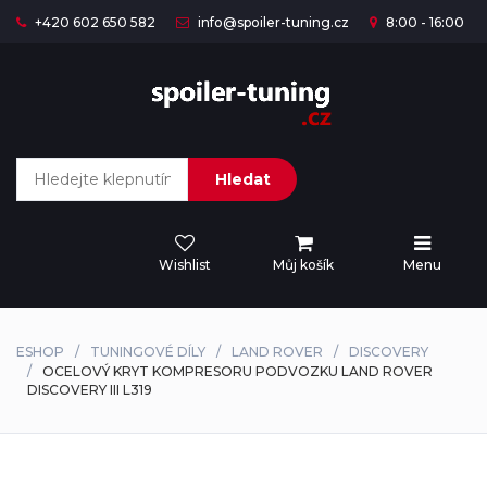
+420 602 650 582
info@spoiler-tuning.cz
8:00 - 16:00
Hledat
Wishlist
Můj košík
Menu
ESHOP
TUNINGOVÉ DÍLY
LAND ROVER
DISCOVERY
OCELOVÝ KRYT KOMPRESORU PODVOZKU LAND ROVER
DISCOVERY III L319