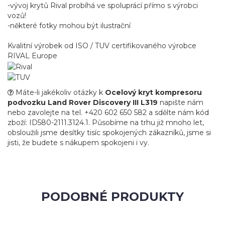
-vývoj krytů Rival probíhá ve spoluprácí přímo s výrobci
vozů!
-některé fotky mohou být ilustrační
Kvalitní výrobek od ISO / TUV certifikovaného výrobce
RIVAL Europe
Máte-li jakékoliv otázky k
Ocelový kryt kompresoru
podvozku Land Rover Discovery III L319
napište nám
nebo zavolejte na tel. +420 602 650 582 a sdělte nám kód
zboží: ID580-2111.3124.1. Působíme na trhu již mnoho let,
obsloužili jsme desítky tisíc spokojených zákazníků, jsme si
jisti, že budete s nákupem spokojeni i vy.
PODOBNÉ PRODUKTY