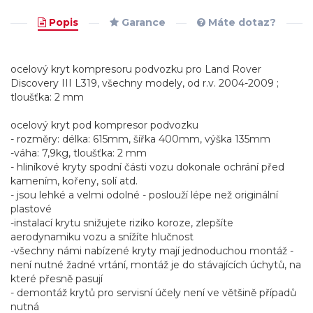
Popis
Garance
Máte dotaz?
ocelový kryt kompresoru podvozku pro Land Rover
Discovery III L319, všechny modely, od r.v. 2004-2009 ;
tloušťka: 2 mm
ocelový kryt pod kompresor podvozku
- rozměry: délka: 615mm, šířka 400mm, výška 135mm
-váha: 7,9kg, tloušťka: 2 mm
- hliníkové kryty spodní části vozu dokonale ochrání před
kamením, kořeny, solí atd.
- jsou lehké a velmi odolné - poslouží lépe než originální
plastové
-instalací krytu snižujete riziko koroze, zlepšíte
aerodynamiku vozu a snížíte hlučnost
-všechny námi nabízené kryty mají jednoduchou montáž -
není nutné žadné vrtání, montáž je do stávajících úchytů, na
které přesně pasují
- demontáž krytů pro servisní účely není ve většině případů
nutná