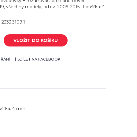
převodovky + rozdělovací pro Land Rover
9, všechny modely, od r.v. 2009-2015 ; tloušťka: 4
-2333.3109.1
VLOŽIT DO KOŠÍKU
ŘÁNÍ
SDÍLET NA FACEBOOK
oušťka: 4 mm