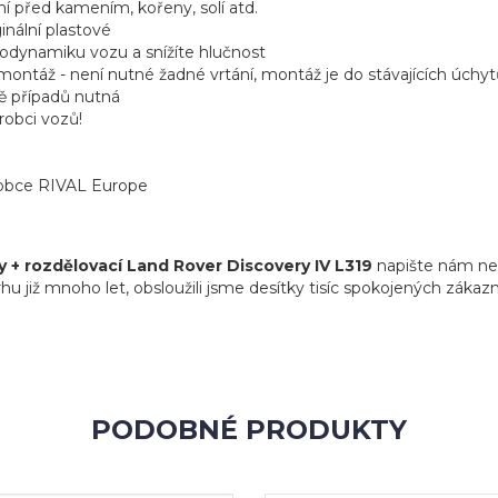
ní před kamením, kořeny, solí atd.
ginální plastové
aerodynamiku vozu a snížíte hlučnost
ntáž - není nutné žadné vrtání, montáž je do stávajících úchytů
ně případů nutná
robci vozů!
ýrobce RIVAL Europe
 + rozdělovací Land Rover Discovery IV L319
napište nám neb
 již mnoho let, obsloužili jsme desítky tisíc spokojených zákazní
PODOBNÉ PRODUKTY