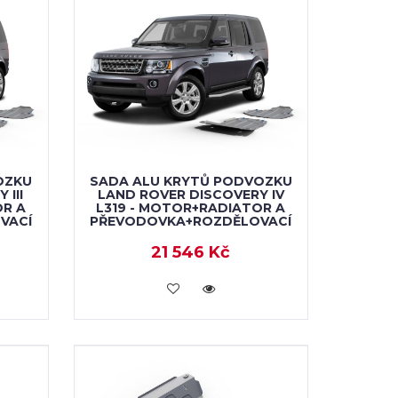
OZKU
SADA ALU KRYTŮ PODVOZKU
 III
LAND ROVER DISCOVERY IV
OR A
L319 - MOTOR+RADIATOR A
VACÍ
PŘEVODOVKA+ROZDĚLOVACÍ
21 546 Kč
KOUPIT