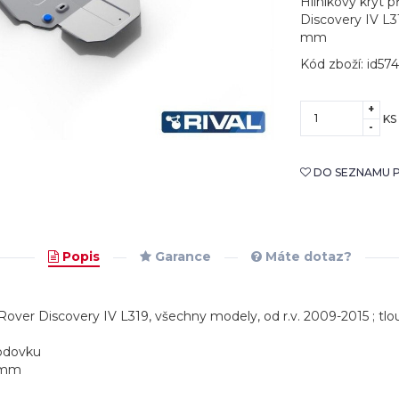
Hliníkový kryt 
Discovery IV L31
mm
Kód zboží: id574
+
KS
-
DO SEZNAMU P
Popis
Garance
Máte dotaz?
 Rover Discovery IV L319, všechny modely, od r.v. 2009-2015 ; tl
vodovku
78mm