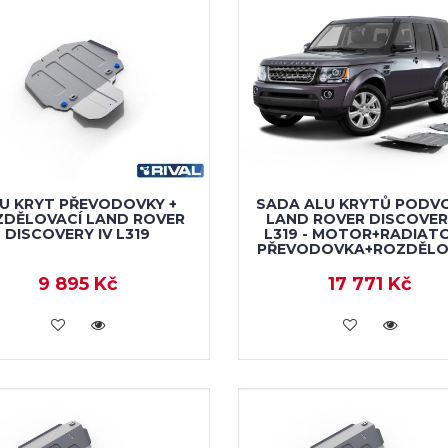
U KRYT PŘEVODOVKY +
SADA ALU KRYTŮ PODV
DĚLOVACÍ LAND ROVER
LAND ROVER DISCOVERY
DISCOVERY IV L319
L319 - MOTOR+RADIAT
PŘEVODOVKA+ROZDĚLO
9 895 Kč
17 771 Kč
KOUPIT
KOUPIT