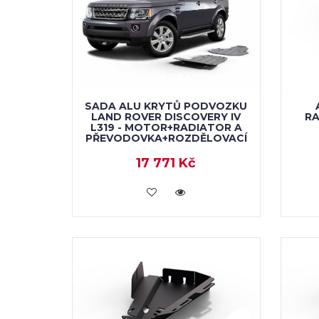
SADA ALU KRYTŮ PODVOZKU
LAND ROVER DISCOVERY IV
RA
L319 - MOTOR+RADIATOR A
PŘEVODOVKA+ROZDĚLOVACÍ
17 771 Kč
KOUPIT