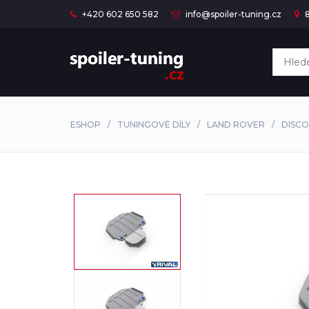
+420 602 650 582
info@spoiler-tuning.cz
8
ESHOP
TUNINGOVÉ DÍLY
LAND ROVER
DISC