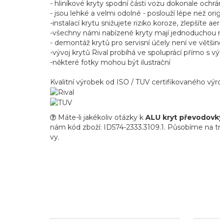
- hliníkové kryty spodní části vozu dokonale ochrá
- jsou lehké a velmi odolné - poslouží lépe než ori
-instalací krytu snižujete riziko koroze, zlepšíte 
-všechny námi nabízené kryty mají jednoduchou mo
- demontáž krytů pro servisní účely není ve větši
-vývoj krytů Rival probíhá ve spoluprácí přímo s vý
-některé fotky mohou být ilustrační
Kvalitní výrobek od ISO / TUV certifikovaného v
Máte-li jakékoliv otázky k
ALU kryt převodovky
nám kód zboží: ID574-2333.3109.1. Působíme na trhu
vy.