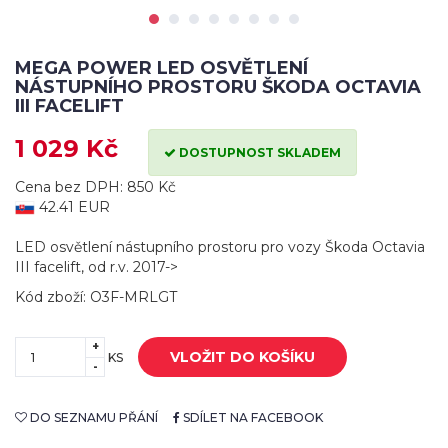
MEGA POWER LED OSVĚTLENÍ
NÁSTUPNÍHO PROSTORU ŠKODA OCTAVIA
III FACELIFT
1 029 Kč
DOSTUPNOST SKLADEM
Cena bez DPH: 850 Kč
42.41 EUR
LED osvětlení nástupního prostoru pro vozy Škoda Octavia
III facelift, od r.v. 2017->
Kód zboží: O3F-MRLGT
+
VLOŽIT DO KOŠÍKU
KS
-
DO SEZNAMU PŘÁNÍ
SDÍLET NA FACEBOOK