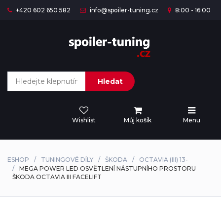
+420 602 650 582
info@spoiler-tuning.cz
8:00 - 16:00
Hledat
Wishlist
Můj košík
Menu
ESHOP
TUNINGOVÉ DÍLY
ŠKODA
OCTAVIA (III) 13-
MEGA POWER LED OSVĚTLENÍ NÁSTUPNÍHO PROSTORU
ŠKODA OCTAVIA III FACELIFT