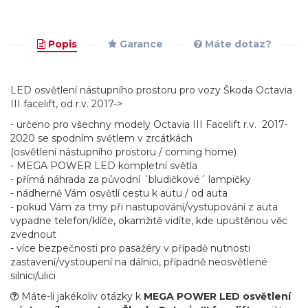
Popis
Garance
Máte dotaz?
LED osvětlení nástupního prostoru pro vozy Škoda Octavia
III facelift, od r.v. 2017->
- určeno pro všechny modely Octavia III Facelift r.v. 2017-
2020 se spodním světlem v zrcátkách
(osvětlení nástupního prostoru / coming home)
- MEGA POWER LED kompletní světla
- přímá náhrada za původní ´bludičkové´ lampičky
- nádherně Vám osvětlí cestu k autu / od auta
- pokud Vám za tmy při nastupování/vystupování z auta
vypadne telefon/klíče, okamžitě vidíte, kde upuštěnou věc
zvednout
- více bezpečnosti pro pasažéry v případě nutnosti
zastavení/vystoupení na dálnici, případně neosvětlené
silnici/ulici
Máte-li jakékoliv otázky k
MEGA POWER LED osvětlení