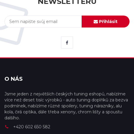
NEWSLETTERU
Přihlásit
O NÁS
Jsme jeden z největších českých tuning eshopů, nabízíme
více než deset tisíc výrobků - auto tuning doplňků za bezva
podmínek, nabízíme různé spoilery, tuning nárazníky, alu
kola, čirá optika, dále třeba xenony, chrom lišty a spoustu
dalšího.
+420 602 650 582