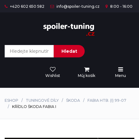
+420 602 650 582
info@spoiler-tuning.cz
8:00 - 16:00
Hledat
Wishlist
Můj košík
Menu
ESHOP
TUNINGOVÉ DÍLY
ŠKODA
FABIA HTB. (I) 99-07
KŘÍDLO ŠKODA FABIA I