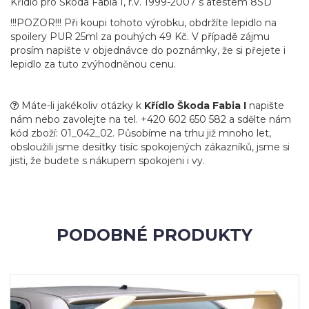
Křídlo pro Škoda Fabia I, r.v. 1999-2007 s atestem 8SD
!!!POZOR!!! Při koupi tohoto výrobku, obdržíte lepidlo na
spoilery PUR 25ml za pouhých 49 Kč. V případě zájmu
prosím napište v objednávce do poznámky, že si přejete i
lepidlo za tuto zvýhodněnou cenu.
Máte-li jakékoliv otázky k
Křídlo Škoda Fabia I
napište
nám nebo zavolejte na tel. +420 602 650 582 a sdělte nám
kód zboží: 01_042_02. Působíme na trhu již mnoho let,
obsloužili jsme desítky tisíc spokojených zákazníků, jsme si
jisti, že budete s nákupem spokojeni i vy.
PODOBNÉ PRODUKTY