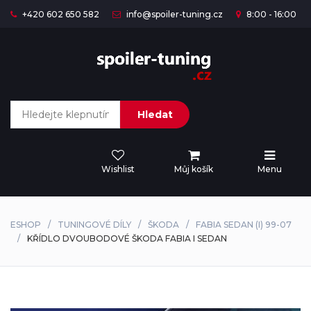
+420 602 650 582
info@spoiler-tuning.cz
8:00 - 16:00
Hledat
Wishlist
Můj košík
Menu
ESHOP
TUNINGOVÉ DÍLY
ŠKODA
FABIA SEDAN (I) 99-07
KŘÍDLO DVOUBODOVÉ ŠKODA FABIA I SEDAN