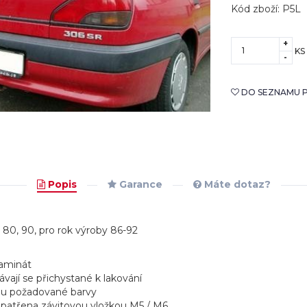
Kód zboží: P5L
+
KS
-
DO SEZNAMU P
Popis
Garance
Máte dotaz?
i 80, 90, pro rok výroby 86-92
laminát
ávají se přichystané k lakování
ódu požadované barvy
 opatřena závitovou vložkou M5 / M6