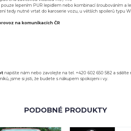
st pouze lepením PUR lepidlem nebo kombinací šroubováním a le
ení tedy nutné vrtat do karoserie vozu, u větších spoilerů ty
provoz na komunikacích ČR
ot
napište nám nebo zavolejte na tel. +420 602 650 582 a sdělte
níků, jsme si jisti, že budete s nákupem spokojeni i vy.
PODOBNÉ PRODUKTY