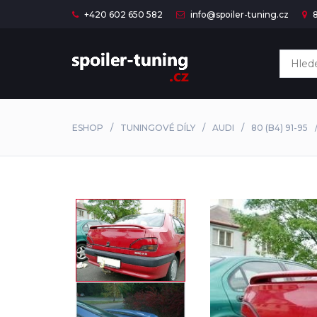
+420 602 650 582
info@spoiler-tuning.cz
8
ESHOP
TUNINGOVÉ DÍLY
AUDI
80 (B4) 91-95