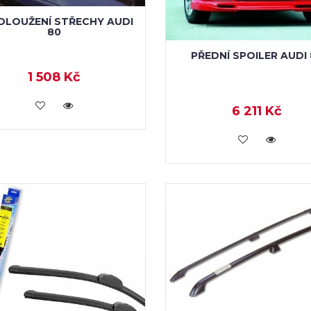
DLOUŽENÍ STŘECHY AUDI
80
PŘEDNÍ SPOILER AUDI
1 508 Kč
KOUPIT
6 211 Kč
KOUPIT