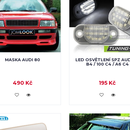
MASKA AUDI 80
LED OSVĚTLENÍ SPZ AUD
B4 / 100 C4 / A6 C4
490 Kč
195 Kč
KOUPIT
KOUPIT