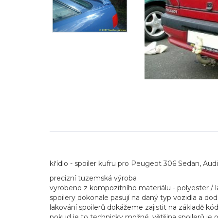
křídlo - spoiler kufru pro Peugeot 306 Sedan, Aud
precizní tuzemská výroba
vyrobeno z kompozitního materiálu - polyester / 
spoilery dokonale pasují na daný typ vozidla a dod
lakování spoilerů dokážeme zajistit na základě k
pokud je to technicky možné, většina spoilerů je