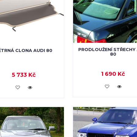
PRODLOUŽENÍ STŘECHY 
ĚTRNÁ CLONA AUDI 80
80
1 690 Kč
5 733 Kč
KOUPIT
KOUPIT