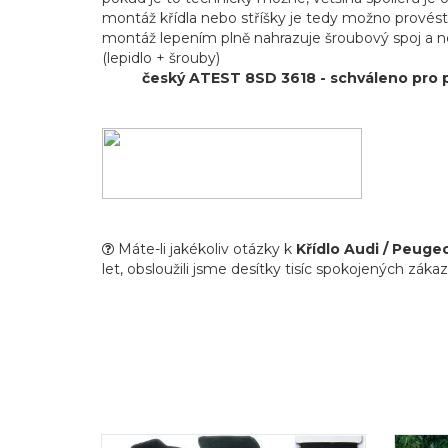
montáž křídla nebo stříšky je tedy možno prové
montáž lepením plně nahrazuje šroubový spoj a n
(lepidlo + šrouby)
český ATEST 8SD 3618 - schváleno pro 
Máte-li jakékoliv otázky k
Křídlo Audi / Peuge
let, obsloužili jsme desítky tisíc spokojených zákaz