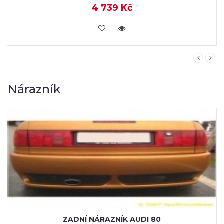
č
4 739 K
KOUPIT
Nárazník
ZADNÍ NÁRAZNÍK AUDI 80