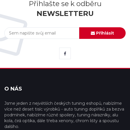
Přihlašte se k odběru
NEWSLETTERU
Přihlásit
O NÁS
Jsme jeden z největších českých tuning eshopů, nabízíme
více než deset tisíc výrobků - auto tuning doplňků za bezva
podmínek, nabízíme různé spoilery, tuning nárazníky, alu
kola, čirá optika, dále třeba xenony, chrom lišty a spoustu
dalšího.