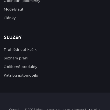
Obchodní podmínky
Modely aut
Články
SLUŽBY
Prohlédnout košík
Seznam přání
Oblíbené produkty
Katalog automobilů
Copyright © 2026 Všechna práva vyhrazena | vyrobili v
care4u
|