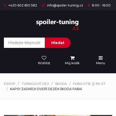
+420 602 650 582
info@spoiler-tuning.cz
8:00 - 16:00
Hledat
Wishlist
Můj košík
Menu
ESHOP
TUNINGOVÉ DÍLY
ŠKODA
FABIA HTB. (I) 99-07
KAPSY ZADNÍCH DVEŘÍ DEZÉN ŠKODA FABIA