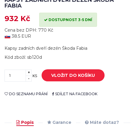
KAPSY ZADNÍCH DVEŘÍ DEZÉN ŠKODA
FABIA
932 Kč
DOSTUPNOST 3-5 DNÍ
Cena bez DPH: 770 Kč
38.5 EUR
Kapsy zadních dveří dezén Škoda Fabia
Kód zboží: sb120d
+
VLOŽIT DO KOŠÍKU
KS
-
DO SEZNAMU PŘÁNÍ
SDÍLET NA FACEBOOK
Popis
Garance
Máte dotaz?