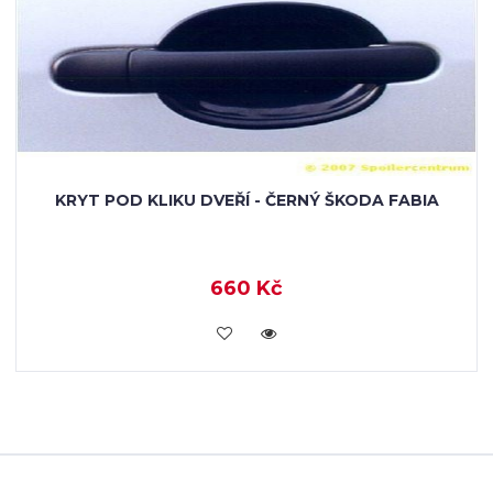
KRYT POD KLIKU DVEŘÍ - ČERNÝ ŠKODA FABIA
660 Kč
KOUPIT