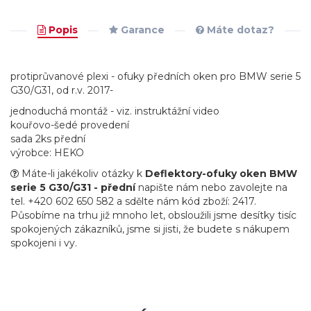
Popis
Garance
Máte dotaz?
protiprůvanové plexi - ofuky předních oken pro BMW serie 5
G30/G31, od r.v. 2017-
jednoduchá montáž - viz. instruktážní video
kouřovo-šedé provedení
sada 2ks přední
výrobce: HEKO
Máte-li jakékoliv otázky k
Deflektory-ofuky oken BMW
serie 5 G30/G31 - přední
napište nám nebo zavolejte na
tel. +420 602 650 582 a sdělte nám kód zboží: 2417.
Působíme na trhu již mnoho let, obsloužili jsme desítky tisíc
spokojených zákazníků, jsme si jisti, že budete s nákupem
spokojeni i vy.