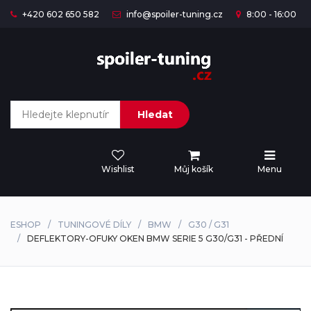
+420 602 650 582
info@spoiler-tuning.cz
8:00 - 16:00
Hledat
Wishlist
Můj košík
Menu
ESHOP
TUNINGOVÉ DÍLY
BMW
G30 / G31
DEFLEKTORY-OFUKY OKEN BMW SERIE 5 G30/G31 - PŘEDNÍ