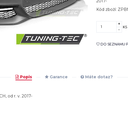
2017-
Kód zboží: ZPB
+
KS
-
DO SEZNAMU P
Popis
Garance
Máte dotaz?
, od r. v. 2017-