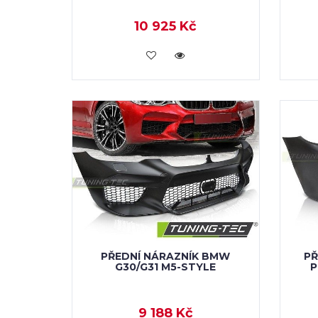
10 925 Kč
KOUPIT
PŘEDNÍ NÁRAZNÍK BMW
PŘ
G30/G31 M5-STYLE
P
9 188 Kč