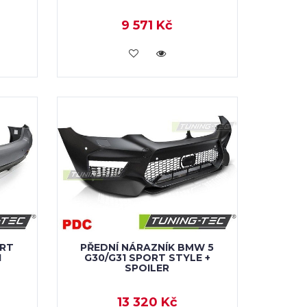
9 571 Kč
KOUPIT
ORT
PŘEDNÍ NÁRAZNÍK BMW 5
I
G30/G31 SPORT STYLE +
SPOILER
13 320 Kč