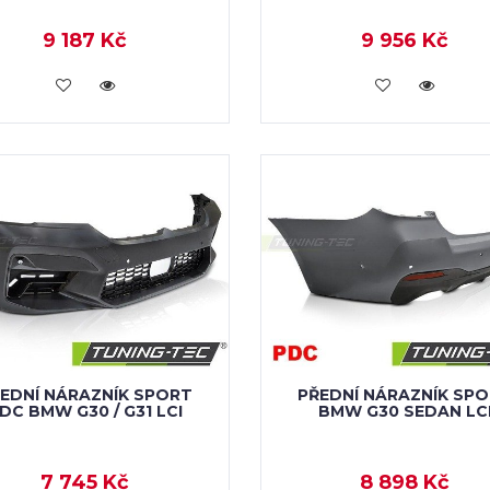
9 187 Kč
9 956 Kč
KOUPIT
KOUPIT
EDNÍ NÁRAZNÍK SPORT
PŘEDNÍ NÁRAZNÍK SP
DC BMW G30 / G31 LCI
BMW G30 SEDAN LC
7 745 Kč
8 898 Kč