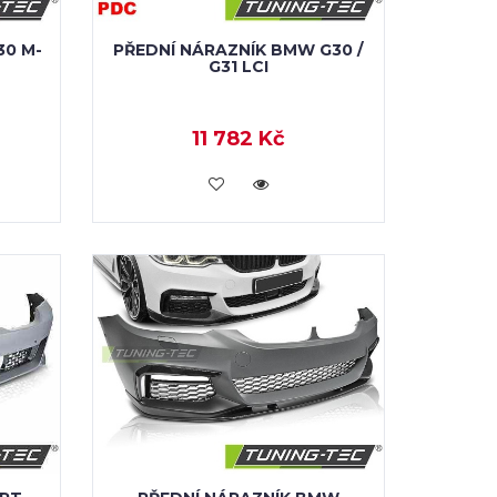
30 M-
PŘEDNÍ NÁRAZNÍK BMW G30 /
G31 LCI
11 782 Kč
KOUPIT