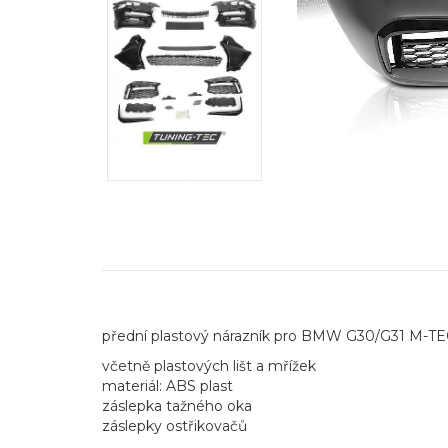
přední plastový nárazník pro BMW G30/G31 M-TECH
včetně plastových lišt a mřížek
materiál: ABS plast
záslepka tažného oka
záslepky ostřikovačů