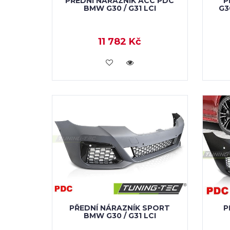
PŘEDNÍ NÁRAZNÍK ACC PDC
P
BMW G30 / G31 LCI
G3
11 782 Kč
KOUPIT
PŘEDNÍ NÁRAZNÍK SPORT
P
BMW G30 / G31 LCI