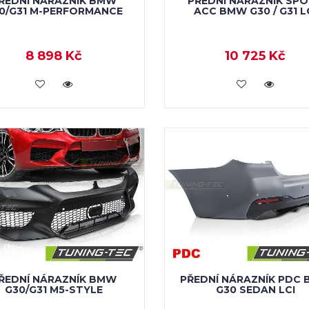
ŘEDNÍ NÁRAZNÍK BMW
PŘEDNÍ NÁRAZNÍK SP
0/G31 M-PERFORMANCE
ACC BMW G30 / G31 L
8 898 Kč
10 725 Kč
KOUPIT
KOUPIT
ŘEDNÍ NÁRAZNÍK BMW
PŘEDNÍ NÁRAZNÍK PDC
G30/G31 M5-STYLE
G30 SEDAN LCI