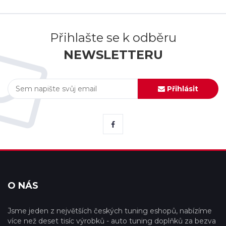
Přihlašte se k odběru
NEWSLETTERU
Přihlásit
O NÁS
Jsme jeden z největších českých tuning eshopů, nabízíme
více než deset tisíc výrobků - auto tuning doplňků za bezva