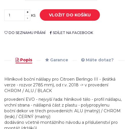
+
VLOŽIT DO KOŠÍKU
KS
-
DO SEZNAMU PŘÁNÍ
SDÍLET NA FACEBOOK
Popis
Garance
Máte dotaz?
Hliníkové boční nášlapy pro Citroen Berlingo III - (krátká
verze - rozvor 2785 mm), od r.v. 2018 -> v provedení
CHROM / ALU / BLACK
provedení EVO - nejvyší řada: hliníkové tělo - profil nášlapu,
vrchní strana - nášlapná část z plastu - polypropylenu
boční dekor ve třech provedeních: ALU (matný) / CHROM
(lesk) / ČERNÝ (matný)
dodáváno včetně montážního návodu a příslušenství pro
montáž (držáků)