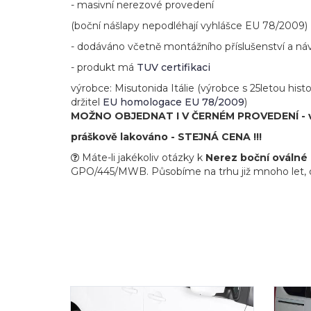
- masivní nerezové provedení
(boční nášlapy nepodléhají vyhlášce EU 78/2009)
- dodáváno včetně montážního příslušenství a ná
- produkt má
TUV certifikaci
výrobce: Misutonida Itálie (výrobce s 25letou hist
držitel
EU homologace EU 78/2009
)
MOŽNO OBJEDNAT I V ČERNÉM PROVEDENÍ - viz d
práškově lakováno - STEJNÁ CENA !!!
Máte-li jakékoliv otázky k
Nerez boční oválné n
GPO/445/MWB. Působíme na trhu již mnoho let, obsl