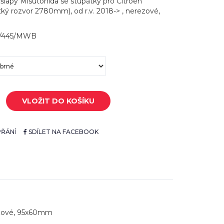
šlapy Misutonida se stupátky pro Citroen
átký rozvor 2780mm), od r.v. 2018-> , nerezové,
O/445/MWB
VLOŽIT DO KOŠÍKU
ŘÁNÍ
SDÍLET NA FACEBOOK
rezové, 95x60mm