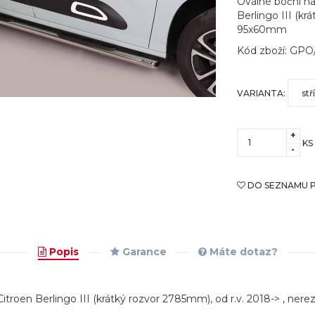
Oválné boční ná
Berlingo III (kr
95x60mm
Kód zboží: GP
VARIANTA:
+
KS
-
DO SEZNAMU P
Popis
Garance
Máte dotaz?
Citroen Berlingo III (krátký rozvor 2785mm), od r.v. 2018-> , ne