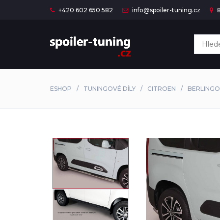
+420 602 650 582
info@spoiler-tuning.cz
8
ESHOP
TUNINGOVÉ DÍLY
CITROEN
BERLINGO