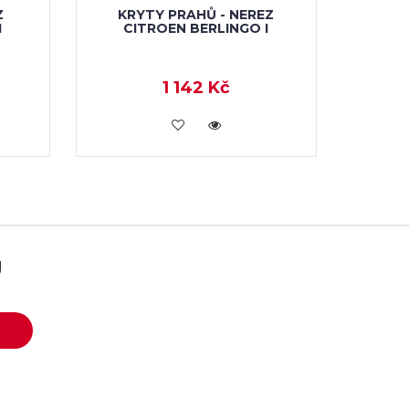
Z
KRYTY PRAHŮ - NEREZ
I
CITROEN BERLINGO I
1 142 Kč
KOUPIT
U