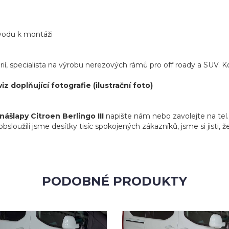
vodu k montáži
orií, specialista na výrobu nerezových rámů pro off roady a SUV. 
oplňující fotografie (ilustrační foto)
ášlapy Citroen Berlingo III
napište nám nebo zavolejte na tel.
oužili jsme desítky tisíc spokojených zákazníků, jsme si jisti, 
PODOBNÉ PRODUKTY