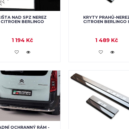
LIŠTA NAD SPZ NEREZ
KRYTY PRAHŮ-NERE
CITROEN BERLINGO
CITROEN BERLINGO I
1 194 Kč
1 489 Kč
KOUPIT
KOUPIT
ADNÍ OCHRANNÝ RÁM -