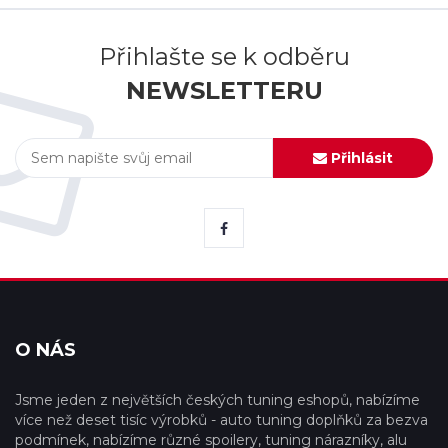
Přihlašte se k odběru
NEWSLETTERU
Přihlásit
O NÁS
Jsme jeden z největších českých tuning eshopů, nabízíme
více než deset tisíc výrobků - auto tuning doplňků za bezva
podmínek, nabízíme různé spoilery, tuning nárazníky, alu