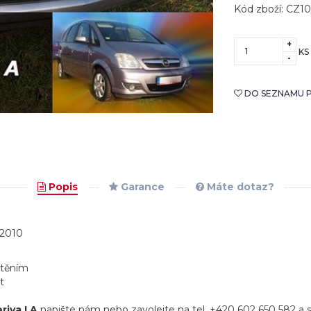
Kód zboží: CZ1
+
KS
-
DO SEZNAMU P
Popis
Garance
Máte dotaz?
-2010
štěním
t
riva I A
napište nám nebo zavolejte na tel. +420 602 650 582 a s