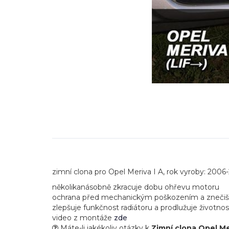
zimní clona pro Opel Meriva I A, rok vyroby: 2006
několikanásobně zkracuje dobu ohřevu motoru
ochrana před mechanickým poškozením a zneči
zlepšuje funkčnost radiátoru a prodlužuje životnos
video z montáže
zde
Máte-li jakékoliv otázky k
Zimní clona Opel Me