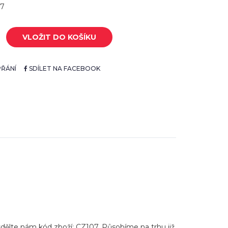
07
VLOŽIT DO KOŠÍKU
ŘÁNÍ
SDÍLET NA FACEBOOK
dělte nám kód zboží: CZ107. Působíme na trhu již