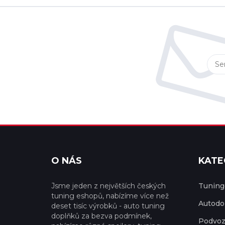
O NÁS
KATE
Jsme jeden z největších českých
Tuningo
tuning eshopů, nabízíme více než
Autodo
deset tisíc výrobků - auto tuning
doplňků za bezva podmínek,
Podvoz