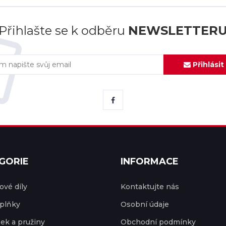
Přihlašte se k odběru
NEWSLETTER
Přihlásit
GORIE
INFORMACE
vé díly
Kontaktujte nás
plňky
Osobní údaje
ek a pružiny
Obchodní podmínky