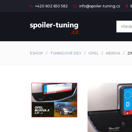
+420 602 650 582
info@spoiler-tuning.cz
8
ESHOP
TUNINGOVÉ DÍLY
OPEL
MERIVA
ZI