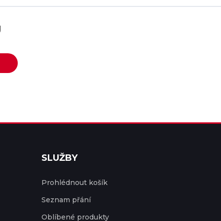
U
SLUŽBY
Prohlédnout košík
Seznam přání
Oblíbené produkty