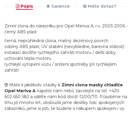
Popis
Garance
Máte dotaz?
Zimní clona do nárazníku pro Opel Meriva A, r.v. 2003-2006 -
černý ABS plast
černá, neprůhledná clona, matný dezénový povrch
odolný ABS plast, UV stabilní (nevybledne, barevná stálost)
instalací docílíte rychlejšího zahřátí motoru / delší doby
uchování tepla motoru
rychlejší vytopení vozu / snížení spotřeby při rychlejším
zahřátí
Máte-li jakékoliv otázky k
Zimní clona masky chladiče
Opel Meriva A
napište nám nebo zavolejte na tel. +420
602 650 582 a sdělte nám kód zboží: O/00/70. Působíme na
trhu již mnoho let, obsloužili jsme desítky tisíc spokojených
zákazníků, jsme si jisti, že budete s nákupem spokojeni i vy.