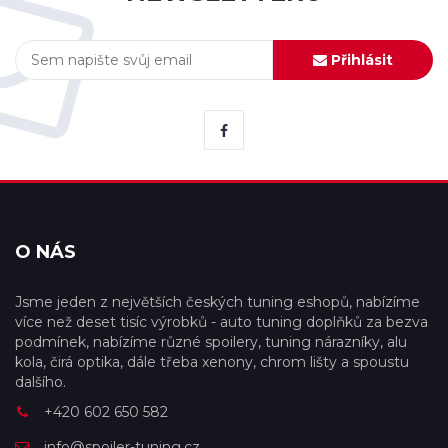
Přihlásit
O NÁS
Jsme jeden z největších českých tuning eshopů, nabízíme
více než deset tisíc výrobků - auto tuning doplňků za bezva
podmínek, nabízíme různé spoilery, tuning nárazníky, alu
kola, čirá optika, dále třeba xenony, chrom lišty a spoustu
dalšího.
+420 602 650 582
info@spoiler-tuning.cz