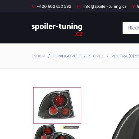
+420 602 650 582
info@spoiler-tuning.cz
8
ESHOP
TUNINGOVÉ DÍLY
OPEL
VECTRA (B) 9