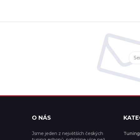
O NÁS
KATE
Jsme jeden z největších českých
Tuningo
tuning eshopů, nabízíme více než