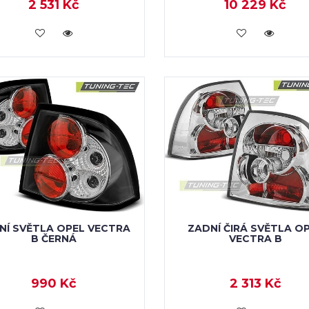
2 531 Kč
10 229 Kč
KOUPIT
KOUPIT
NÍ SVĚTLA OPEL VECTRA
ZADNÍ ČIRÁ SVĚTLA O
B ČERNÁ
VECTRA B
990 Kč
2 313 Kč