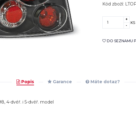
Kód zboží: LTO
+
KS
-
DO SEZNAMU P
Popis
Garance
Máte dotaz?
98, 4-dvéř. i 5-dvéř. model