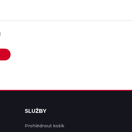
U
SLUŽBY
Prohlédnout košík