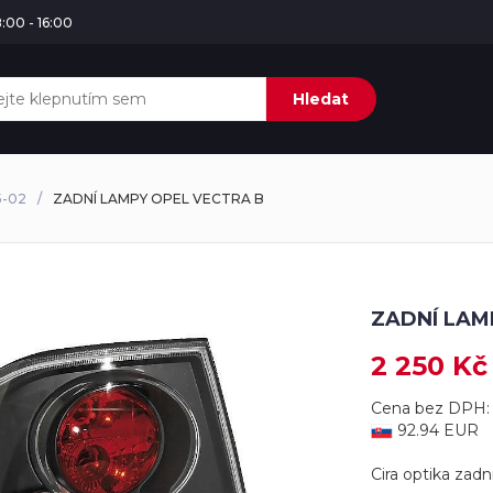
:00 - 16:00
Hledat
5-02
ZADNÍ LAMPY OPEL VECTRA B
ZADNÍ LAM
2 250 Kč
Cena bez DPH: 
92.94 EUR
Cira optika zadn