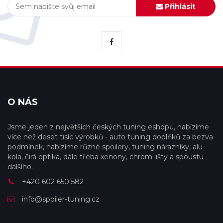
Přihlásit
O NÁS
Jsme jeden z největších českých tuning eshopů, nabízíme
více než deset tisíc výrobků - auto tuning doplňků za bezva
podmínek, nabízíme různé spoilery, tuning nárazníky, alu
kola, čirá optika, dále třeba xenony, chrom lišty a spoustu
dalšího.
+420 602 650 582
info@spoiler-tuning.cz