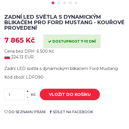
ZADNÍ LED SVĚTLA S DYNAMICKÝM
BLIKAČEM PRO FORD MUSTANG - KOUŘOVÉ
PROVEDENÍ
7 865 Kč
DOSTUPNOST 7-10 DNÍ
Cena bez DPH: 6 500 Kč
324.13 EUR
Zadní LED světla s dynamickým blikačem Ford Mustang
Kód zboží: LDFO90
+
VLOŽIT DO KOŠÍKU
KS
-
DO SEZNAMU PŘÁNÍ
SDÍLET NA FACEBOOK