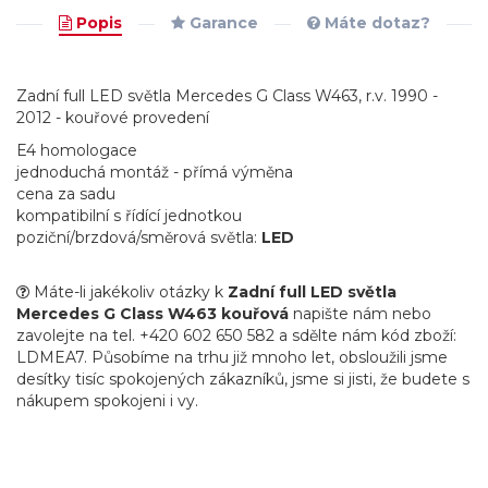
Popis
Garance
Máte dotaz?
Zadní full LED světla Mercedes G Class W463, r.v. 1990 -
2012 - kouřové provedení
E4 homologace
jednoduchá montáž - přímá výměna
cena za sadu
kompatibilní s řídící jednotkou
poziční/brzdová/směrová světla:
LED
Máte-li jakékoliv otázky k
Zadní full LED světla
Mercedes G Class W463 kouřová
napište nám nebo
zavolejte na tel. +420 602 650 582 a sdělte nám kód zboží:
LDMEA7. Působíme na trhu již mnoho let, obsloužili jsme
desítky tisíc spokojených zákazníků, jsme si jisti, že budete s
nákupem spokojeni i vy.