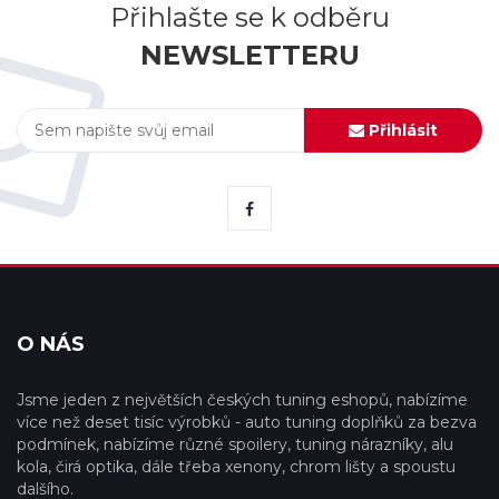
Přihlašte se k odběru
NEWSLETTERU
Přihlásit
O NÁS
Jsme jeden z největších českých tuning eshopů, nabízíme
více než deset tisíc výrobků - auto tuning doplňků za bezva
podmínek, nabízíme různé spoilery, tuning nárazníky, alu
kola, čirá optika, dále třeba xenony, chrom lišty a spoustu
dalšího.