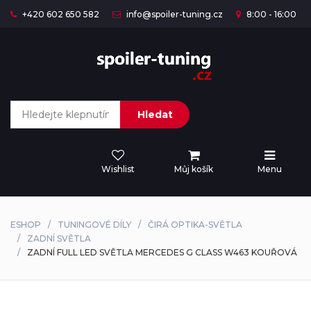
+420 602 650 582
info@spoiler-tuning.cz
8:00 - 16:00
Hledat
Wishlist
Můj košík
Menu
ESHOP
TUNINGOVÉ DÍLY
ČIRÁ OPTIKA-SVĚTLA
ZADNÍ SVĚTLA
ZADNÍ FULL LED SVĚTLA MERCEDES G CLASS W463 KOUŘOVÁ